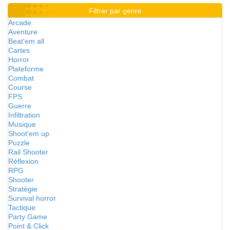
Filtrer par genre
Arcade
Aventure
Beat'em all
Cartes
Horror
Plateforme
Combat
Course
FPS
Guerre
Infiltration
Musique
Shoot'em up
Puzzle
Rail Shooter
Réflexion
RPG
Shooter
Stratégie
Survival horror
Tactique
Party Game
Point & Click