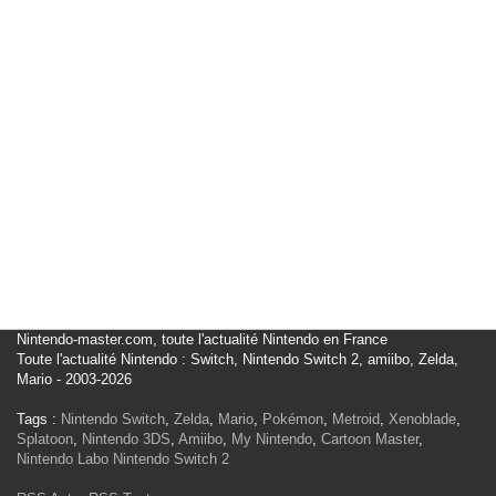
Nintendo-master.com, toute l'actualité Nintendo en France
Toute l'actualité Nintendo : Switch, Nintendo Switch 2, amiibo, Zelda,
Mario - 2003-2026
Tags :
Nintendo Switch
,
Zelda
,
Mario
,
Pokémon
,
Metroid
,
Xenoblade
,
Splatoon
,
Nintendo 3DS
,
Amiibo
,
My Nintendo
,
Cartoon Master
,
Nintendo Labo
Nintendo Switch 2