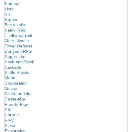
Rumeur
Livre
VR
Flipper
Bac à sable
Rainy Frog
Thriller narratif
Metroidvania
Tower Defense
Dungeon RPG
Rogue-Lite
Hack-and-Slash
Cascade
Battle Royale
Moba
Coopération
Mecha
Pokémon-Like
Casse-tête
Free-to-Play
Film
Horreur
FMV
Survie
Exploration