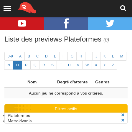
Liste des previews Plateformes
(0)
0-9
A
B
C
D
E
F
G
H
I
J
K
L
M
N
O
P
Q
R
S
T
U
V
W
X
Y
Z
Nom
Degré d'attente
Genres
Aucun jeu ne correspond à vos critères.
Filtres actifs
Plateformes
Metroidvania