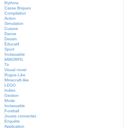
Rythme
Casse Briques
Compilation
Action
Simulation
Cuisine
Danse
Dessin
Educatif
Sport
Inclassable
MMORPG
Tir
Visual novel
Rogue-Like
Minecraft-like
LEGO
Indies
Gestion
Mode
Inclassable
Football
Jouets connectés
Enquête
Application