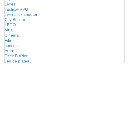
Livres
Tactical-RPG
Twin-stick shooter
City Builder
LEGO
Multi
Cinéma
Film
console
Autre
Deck Builder
Jeu de plateau