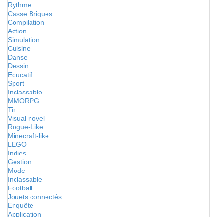
Rythme
Casse Briques
Compilation
Action
Simulation
Cuisine
Danse
Dessin
Educatif
Sport
Inclassable
MMORPG
Tir
Visual novel
Rogue-Like
Minecraft-like
LEGO
Indies
Gestion
Mode
Inclassable
Football
Jouets connectés
Enquête
Application