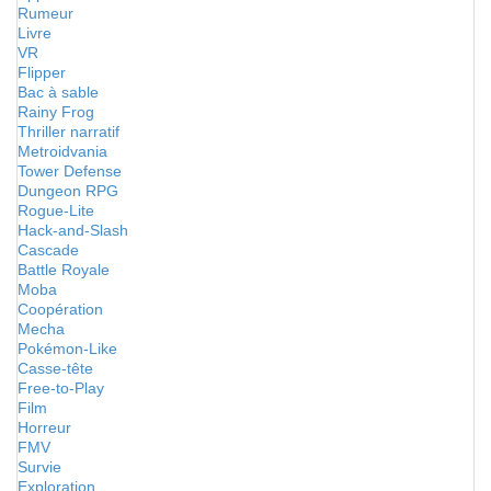
Rumeur
Livre
VR
Flipper
Bac à sable
Rainy Frog
Thriller narratif
Metroidvania
Tower Defense
Dungeon RPG
Rogue-Lite
Hack-and-Slash
Cascade
Battle Royale
Moba
Coopération
Mecha
Pokémon-Like
Casse-tête
Free-to-Play
Film
Horreur
FMV
Survie
Exploration