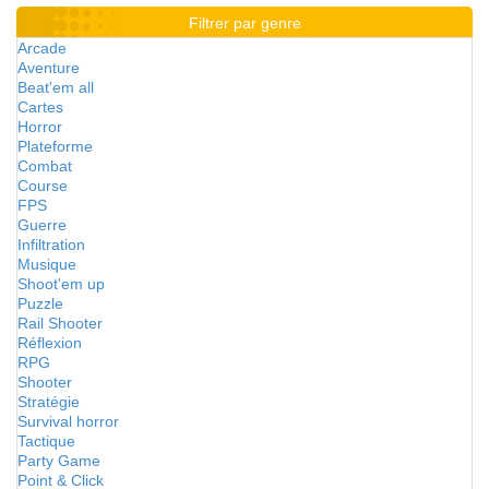
Filtrer par genre
Arcade
Aventure
Beat'em all
Cartes
Horror
Plateforme
Combat
Course
FPS
Guerre
Infiltration
Musique
Shoot'em up
Puzzle
Rail Shooter
Réflexion
RPG
Shooter
Stratégie
Survival horror
Tactique
Party Game
Point & Click