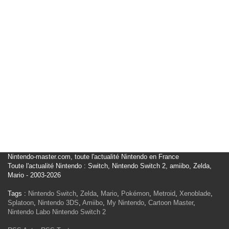
Nintendo-master.com, toute l'actualité Nintendo en France
Toute l'actualité Nintendo : Switch, Nintendo Switch 2, amiibo, Zelda,
Mario - 2003-2026
Tags :
Nintendo Switch
,
Zelda
,
Mario
,
Pokémon
,
Metroid
,
Xenoblade
,
Splatoon
,
Nintendo 3DS
,
Amiibo
,
My Nintendo
,
Cartoon Master
,
Nintendo Labo
Nintendo Switch 2