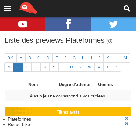
Liste des previews Plateformes
(0)
0-9
A
B
C
D
E
F
G
H
I
J
K
L
M
N
O
P
Q
R
S
T
U
V
W
X
Y
Z
Nom
Degré d'attente
Genres
Aucun jeu ne correspond à vos critères.
Filtres actifs
Plateformes
Rogue-Like