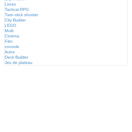
Livres
Tactical-RPG
Twin-stick shooter
City Builder
LEGO
Multi
Cinéma
Film
console
Autre
Deck Builder
Jeu de plateau