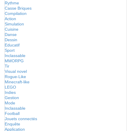
Rythme
Casse Briques
Compilation
Action
Simulation
Cuisine
Danse
Dessin
Educatif
Sport
Inclassable
MMORPG
Tir
Visual novel
Rogue-Like
Minecraft-like
LEGO
Indies
Gestion
Mode
Inclassable
Football
Jouets connectés
Enquête
Application