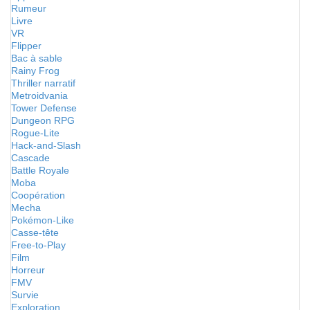
Rumeur
Livre
VR
Flipper
Bac à sable
Rainy Frog
Thriller narratif
Metroidvania
Tower Defense
Dungeon RPG
Rogue-Lite
Hack-and-Slash
Cascade
Battle Royale
Moba
Coopération
Mecha
Pokémon-Like
Casse-tête
Free-to-Play
Film
Horreur
FMV
Survie
Exploration