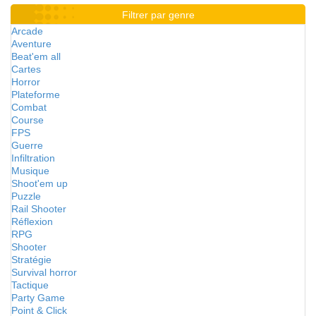
Filtrer par genre
Arcade
Aventure
Beat'em all
Cartes
Horror
Plateforme
Combat
Course
FPS
Guerre
Infiltration
Musique
Shoot'em up
Puzzle
Rail Shooter
Réflexion
RPG
Shooter
Stratégie
Survival horror
Tactique
Party Game
Point & Click