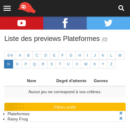
Liste des previews Plateformes
(0)
0-9
A
B
C
D
E
F
G
H
I
J
K
L
M
N
O
P
Q
R
S
T
U
V
W
X
Y
Z
Nom
Degré d'attente
Genres
Aucun jeu ne correspond à vos critères.
Filtres actifs
Plateformes
Rainy Frog