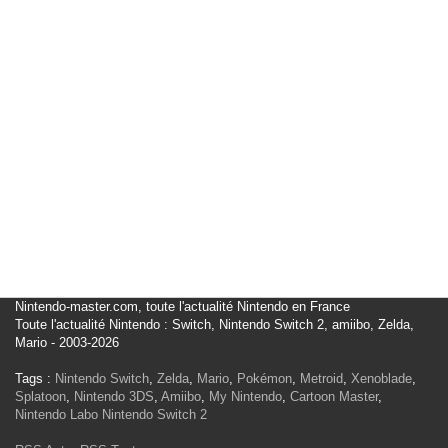
Nintendo-master.com, toute l'actualité Nintendo en France
Toute l'actualité Nintendo : Switch, Nintendo Switch 2, amiibo, Zelda,
Mario - 2003-2026
Tags :
Nintendo Switch
,
Zelda
,
Mario
,
Pokémon
,
Metroid
,
Xenoblade
,
Splatoon
,
Nintendo 3DS
,
Amiibo
,
My Nintendo
,
Cartoon Master
,
Nintendo Labo
Nintendo Switch 2