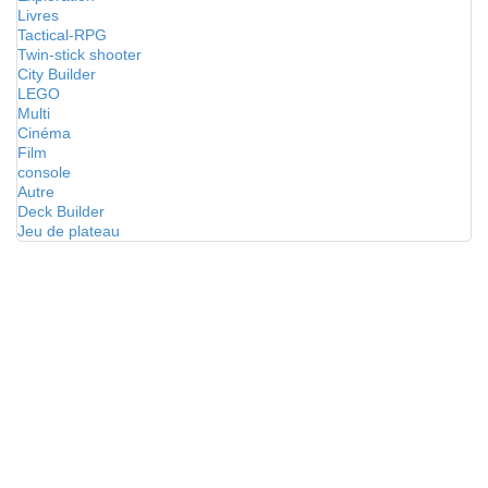
Livres
Tactical-RPG
Twin-stick shooter
City Builder
LEGO
Multi
Cinéma
Film
console
Autre
Deck Builder
Jeu de plateau