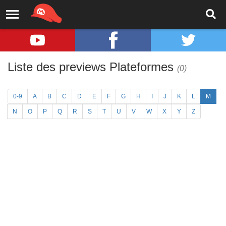
Liste des previews Plateformes
(0)
0-9
A
B
C
D
E
F
G
H
I
J
K
L
M
N
O
P
Q
R
S
T
U
V
W
X
Y
Z