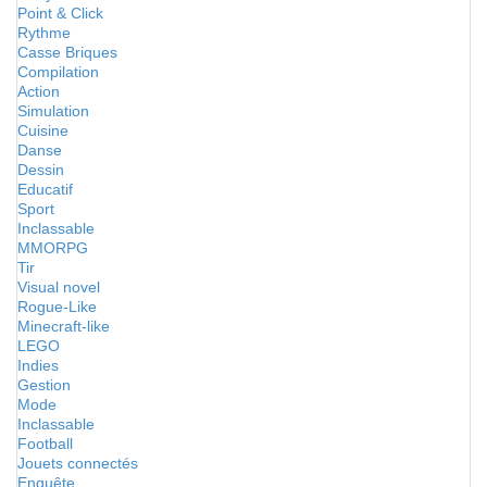
Point & Click
Rythme
Casse Briques
Compilation
Action
Simulation
Cuisine
Danse
Dessin
Educatif
Sport
Inclassable
MMORPG
Tir
Visual novel
Rogue-Like
Minecraft-like
LEGO
Indies
Gestion
Mode
Inclassable
Football
Jouets connectés
Enquête