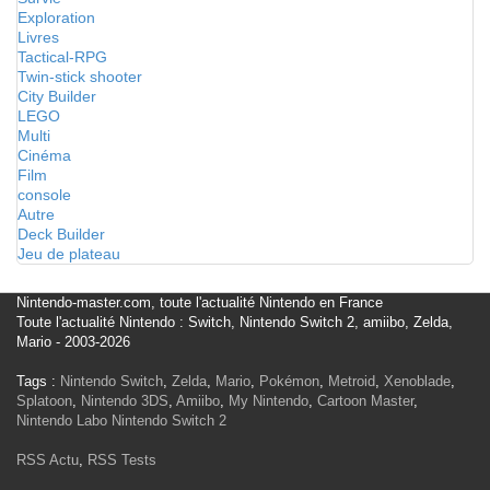
Exploration
Livres
Tactical-RPG
Twin-stick shooter
City Builder
LEGO
Multi
Cinéma
Film
console
Autre
Deck Builder
Jeu de plateau
Nintendo-master.com, toute l'actualité Nintendo en France
Toute l'actualité Nintendo : Switch, Nintendo Switch 2, amiibo, Zelda,
Mario - 2003-2026
Tags :
Nintendo Switch
,
Zelda
,
Mario
,
Pokémon
,
Metroid
,
Xenoblade
,
Splatoon
,
Nintendo 3DS
,
Amiibo
,
My Nintendo
,
Cartoon Master
,
Nintendo Labo
Nintendo Switch 2
RSS Actu
,
RSS Tests