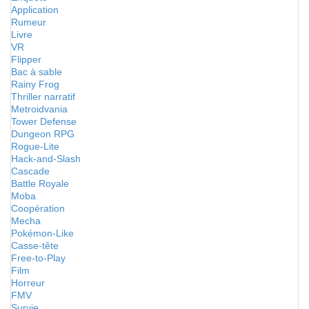
Application
Rumeur
Livre
VR
Flipper
Bac à sable
Rainy Frog
Thriller narratif
Metroidvania
Tower Defense
Dungeon RPG
Rogue-Lite
Hack-and-Slash
Cascade
Battle Royale
Moba
Coopération
Mecha
Pokémon-Like
Casse-tête
Free-to-Play
Film
Horreur
FMV
Survie