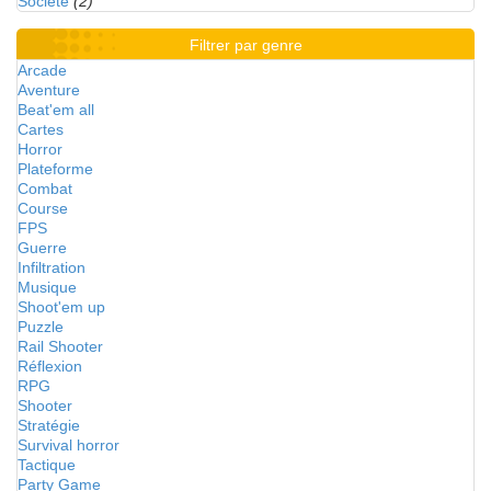
Société
(2)
Filtrer par genre
Arcade
Aventure
Beat'em all
Cartes
Horror
Plateforme
Combat
Course
FPS
Guerre
Infiltration
Musique
Shoot'em up
Puzzle
Rail Shooter
Réflexion
RPG
Shooter
Stratégie
Survival horror
Tactique
Party Game