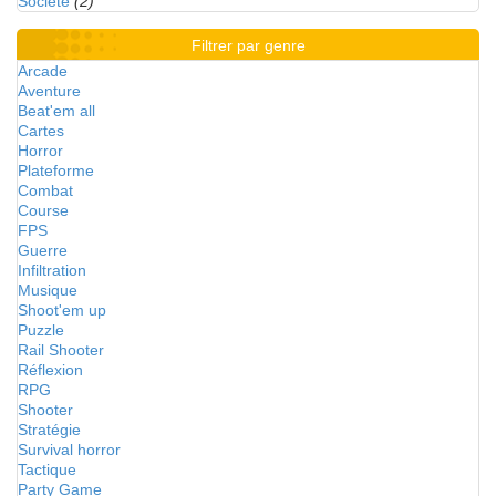
Société
(2)
Filtrer par genre
Arcade
Aventure
Beat'em all
Cartes
Horror
Plateforme
Combat
Course
FPS
Guerre
Infiltration
Musique
Shoot'em up
Puzzle
Rail Shooter
Réflexion
RPG
Shooter
Stratégie
Survival horror
Tactique
Party Game