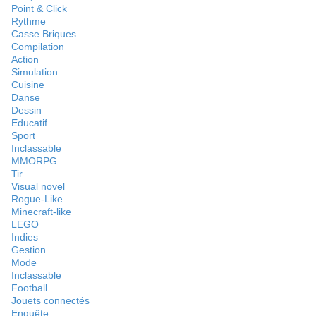
Point & Click
Rythme
Casse Briques
Compilation
Action
Simulation
Cuisine
Danse
Dessin
Educatif
Sport
Inclassable
MMORPG
Tir
Visual novel
Rogue-Like
Minecraft-like
LEGO
Indies
Gestion
Mode
Inclassable
Football
Jouets connectés
Enquête