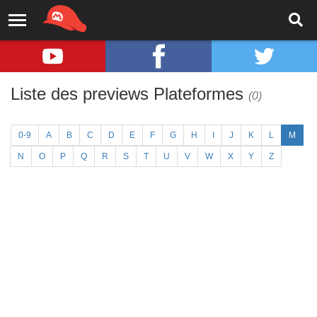
Liste des previews Plateformes
(0)
0-9
A
B
C
D
E
F
G
H
I
J
K
L
M
N
O
P
Q
R
S
T
U
V
W
X
Y
Z