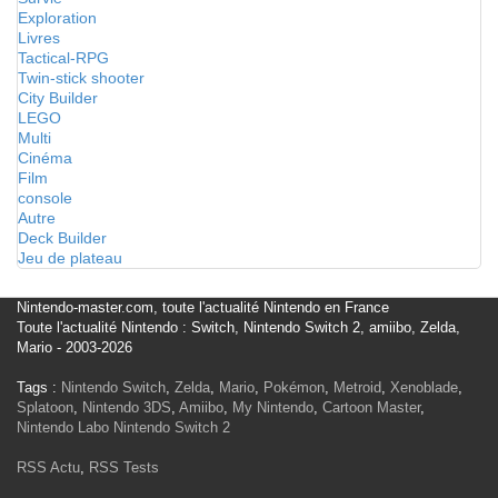
Exploration
Livres
Tactical-RPG
Twin-stick shooter
City Builder
LEGO
Multi
Cinéma
Film
console
Autre
Deck Builder
Jeu de plateau
Nintendo-master.com, toute l'actualité Nintendo en France
Toute l'actualité Nintendo : Switch, Nintendo Switch 2, amiibo, Zelda,
Mario - 2003-2026
Tags :
Nintendo Switch
,
Zelda
,
Mario
,
Pokémon
,
Metroid
,
Xenoblade
,
Splatoon
,
Nintendo 3DS
,
Amiibo
,
My Nintendo
,
Cartoon Master
,
Nintendo Labo
Nintendo Switch 2
RSS Actu
,
RSS Tests