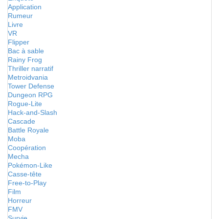
Application
Rumeur
Livre
VR
Flipper
Bac à sable
Rainy Frog
Thriller narratif
Metroidvania
Tower Defense
Dungeon RPG
Rogue-Lite
Hack-and-Slash
Cascade
Battle Royale
Moba
Coopération
Mecha
Pokémon-Like
Casse-tête
Free-to-Play
Film
Horreur
FMV
Survie