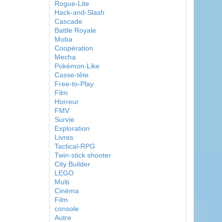
Rogue-Lite
Hack-and-Slash
Cascade
Battle Royale
Moba
Coopération
Mecha
Pokémon-Like
Casse-tête
Free-to-Play
Film
Horreur
FMV
Survie
Exploration
Livres
Tactical-RPG
Twin-stick shooter
City Builder
LEGO
Multi
Cinéma
Film
console
Autre