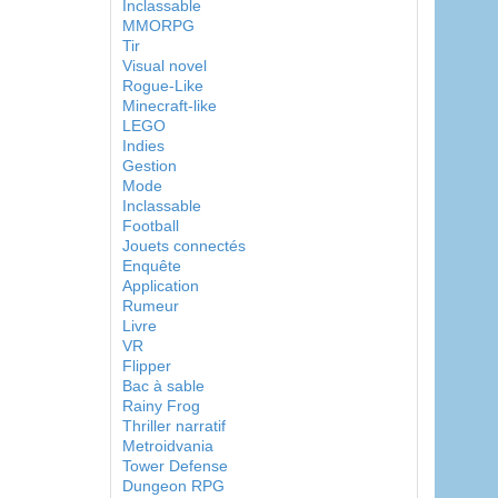
Inclassable
MMORPG
Tir
Visual novel
Rogue-Like
Minecraft-like
LEGO
Indies
Gestion
Mode
Inclassable
Football
Jouets connectés
Enquête
Application
Rumeur
Livre
VR
Flipper
Bac à sable
Rainy Frog
Thriller narratif
Metroidvania
Tower Defense
Dungeon RPG