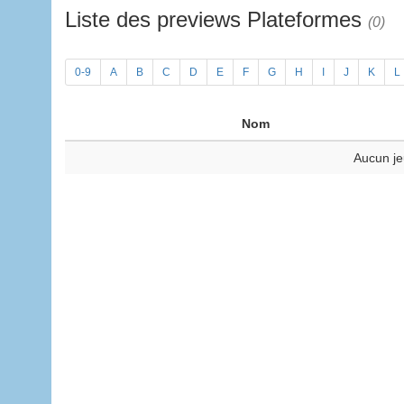
Liste des previews Plateformes
(0)
0-9
A
B
C
D
E
F
G
H
I
J
K
L
Nom
Aucun je