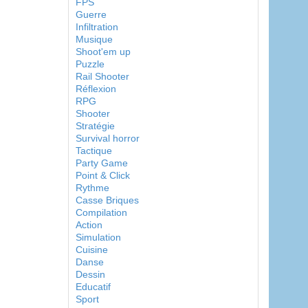
FPS
Guerre
Infiltration
Musique
Shoot'em up
Puzzle
Rail Shooter
Réflexion
RPG
Shooter
Stratégie
Survival horror
Tactique
Party Game
Point & Click
Rythme
Casse Briques
Compilation
Action
Simulation
Cuisine
Danse
Dessin
Educatif
Sport