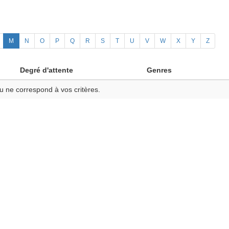
M
N
O
P
Q
R
S
T
U
V
W
X
Y
Z
Degré d'attente
Genres
u ne correspond à vos critères.