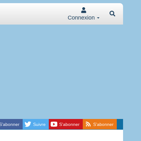
Connexion
S'abonner
Suivre
S'abonner
S'abonner