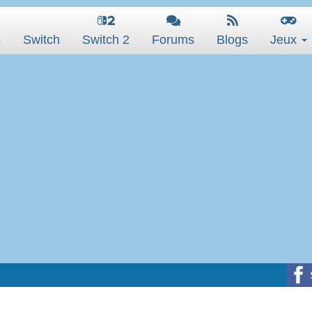
s
Switch
Switch 2
Forums
Blogs
Jeux