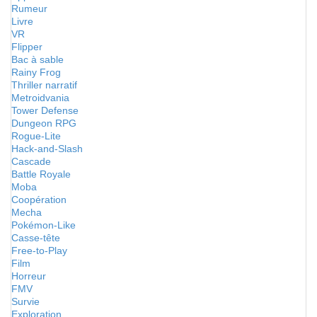
Rumeur
Livre
VR
Flipper
Bac à sable
Rainy Frog
Thriller narratif
Metroidvania
Tower Defense
Dungeon RPG
Rogue-Lite
Hack-and-Slash
Cascade
Battle Royale
Moba
Coopération
Mecha
Pokémon-Like
Casse-tête
Free-to-Play
Film
Horreur
FMV
Survie
Exploration