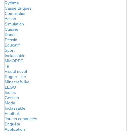
Rythme
Casse Briques
Compilation
Action
Simulation
Cuisine
Danse
Dessin
Educatif
Sport
Inclassable
MMORPG
Tir
Visual novel
Rogue-Like
Minecraft-like
LEGO
Indies
Gestion
Mode
Inclassable
Football
Jouets connectés
Enquête
Application