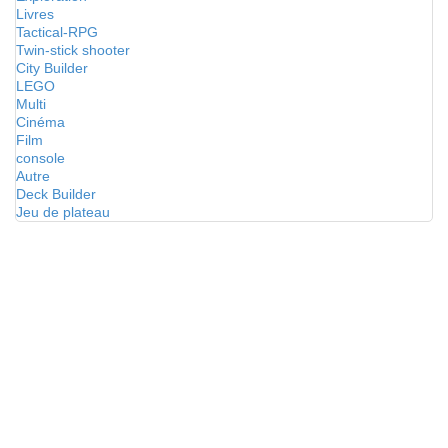
Livres
Tactical-RPG
Twin-stick shooter
City Builder
LEGO
Multi
Cinéma
Film
console
Autre
Deck Builder
Jeu de plateau