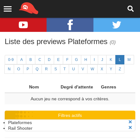
Liste des previews Plateformes
(0)
0-9
A
B
C
D
E
F
G
H
I
J
K
L
M
N
O
P
Q
R
S
T
U
V
W
X
Y
Z
Nom
Degré d'attente
Genres
Aucun jeu ne correspond à vos critères.
Filtres actifs
Plateformes
Rail Shooter