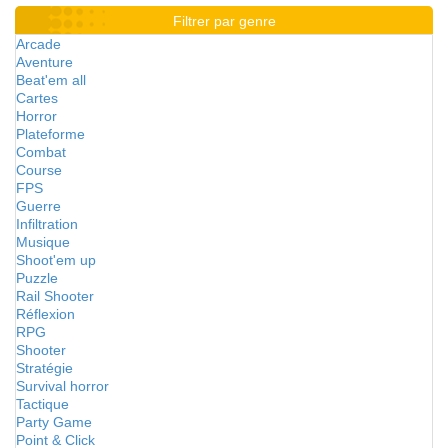
Filtrer par genre
Arcade
Aventure
Beat'em all
Cartes
Horror
Plateforme
Combat
Course
FPS
Guerre
Infiltration
Musique
Shoot'em up
Puzzle
Rail Shooter
Réflexion
RPG
Shooter
Stratégie
Survival horror
Tactique
Party Game
Point & Click