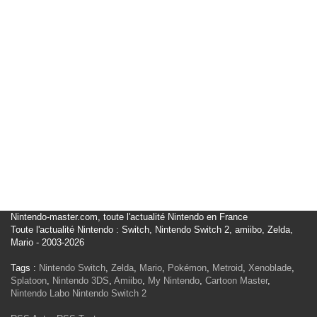
Nintendo-master.com, toute l'actualité Nintendo en France
Toute l'actualité Nintendo : Switch, Nintendo Switch 2, amiibo, Zelda,
Mario - 2003-2026
Tags :
Nintendo Switch
,
Zelda
,
Mario
,
Pokémon
,
Metroid
,
Xenoblade
,
Splatoon
,
Nintendo 3DS
,
Amiibo
,
My Nintendo
,
Cartoon Master
,
Nintendo Labo
Nintendo Switch 2