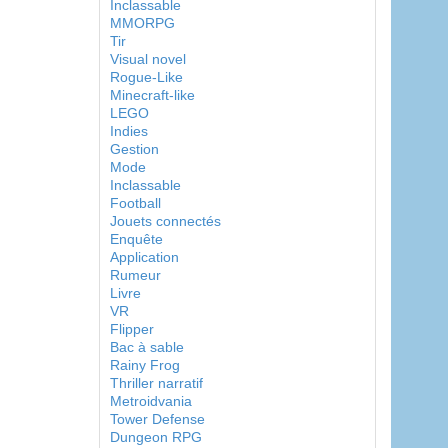
Inclassable
MMORPG
Tir
Visual novel
Rogue-Like
Minecraft-like
LEGO
Indies
Gestion
Mode
Inclassable
Football
Jouets connectés
Enquête
Application
Rumeur
Livre
VR
Flipper
Bac à sable
Rainy Frog
Thriller narratif
Metroidvania
Tower Defense
Dungeon RPG