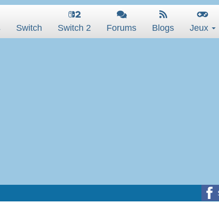
s
Switch
Switch 2
Forums
Blogs
Jeux