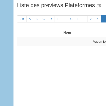
Liste des previews Plateformes
(0)
0-9
A
B
C
D
E
F
G
H
I
J
K
L
Nom
Aucun je