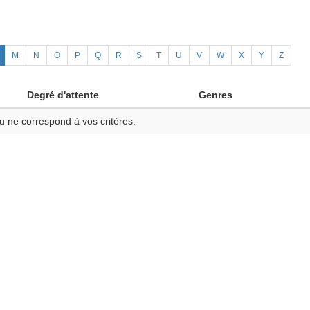
M
N
O
P
Q
R
S
T
U
V
W
X
Y
Z
Degré d'attente
Genres
u ne correspond à vos critères.