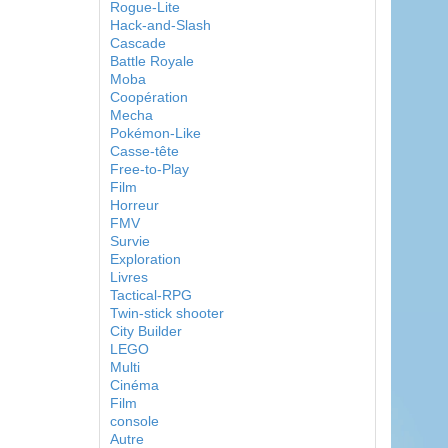
Rogue-Lite
Hack-and-Slash
Cascade
Battle Royale
Moba
Coopération
Mecha
Pokémon-Like
Casse-tête
Free-to-Play
Film
Horreur
FMV
Survie
Exploration
Livres
Tactical-RPG
Twin-stick shooter
City Builder
LEGO
Multi
Cinéma
Film
console
Autre