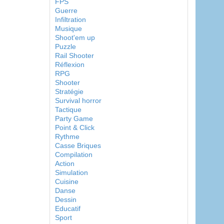
FPS
Guerre
Infiltration
Musique
Shoot'em up
Puzzle
Rail Shooter
Réflexion
RPG
Shooter
Stratégie
Survival horror
Tactique
Party Game
Point & Click
Rythme
Casse Briques
Compilation
Action
Simulation
Cuisine
Danse
Dessin
Educatif
Sport