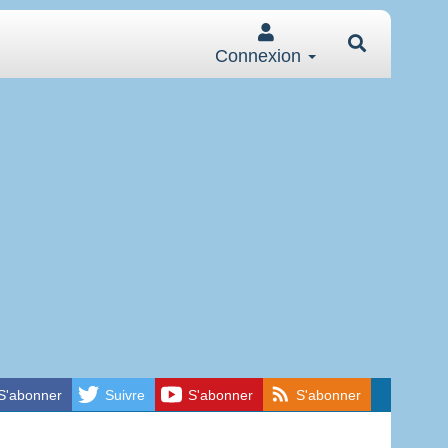
Connexion
S'abonner
Suivre
S'abonner
S'abonner