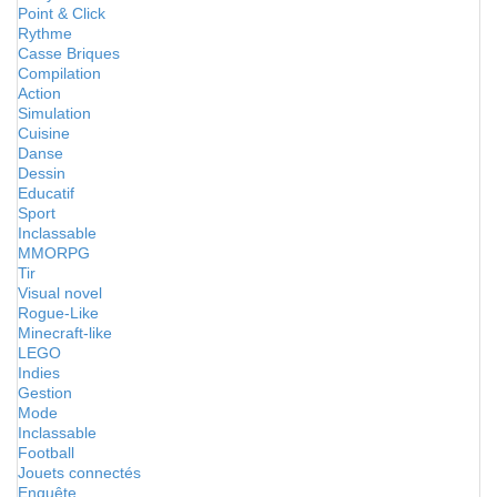
Point & Click
Rythme
Casse Briques
Compilation
Action
Simulation
Cuisine
Danse
Dessin
Educatif
Sport
Inclassable
MMORPG
Tir
Visual novel
Rogue-Like
Minecraft-like
LEGO
Indies
Gestion
Mode
Inclassable
Football
Jouets connectés
Enquête