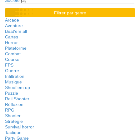
Société
(2)
Filtrer par genre
Arcade
Aventure
Beat'em all
Cartes
Horror
Plateforme
Combat
Course
FPS
Guerre
Infiltration
Musique
Shoot'em up
Puzzle
Rail Shooter
Réflexion
RPG
Shooter
Stratégie
Survival horror
Tactique
Party Game