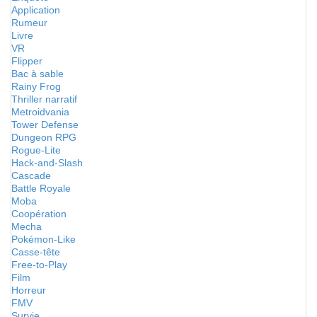
Application
Rumeur
Livre
VR
Flipper
Bac à sable
Rainy Frog
Thriller narratif
Metroidvania
Tower Defense
Dungeon RPG
Rogue-Lite
Hack-and-Slash
Cascade
Battle Royale
Moba
Coopération
Mecha
Pokémon-Like
Casse-tête
Free-to-Play
Film
Horreur
FMV
Survie