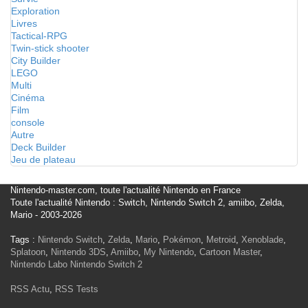
Exploration
Livres
Tactical-RPG
Twin-stick shooter
City Builder
LEGO
Multi
Cinéma
Film
console
Autre
Deck Builder
Jeu de plateau
Nintendo-master.com, toute l'actualité Nintendo en France
Toute l'actualité Nintendo : Switch, Nintendo Switch 2, amiibo, Zelda,
Mario - 2003-2026
Tags :
Nintendo Switch
,
Zelda
,
Mario
,
Pokémon
,
Metroid
,
Xenoblade
,
Splatoon
,
Nintendo 3DS
,
Amiibo
,
My Nintendo
,
Cartoon Master
,
Nintendo Labo
Nintendo Switch 2
RSS Actu
,
RSS Tests