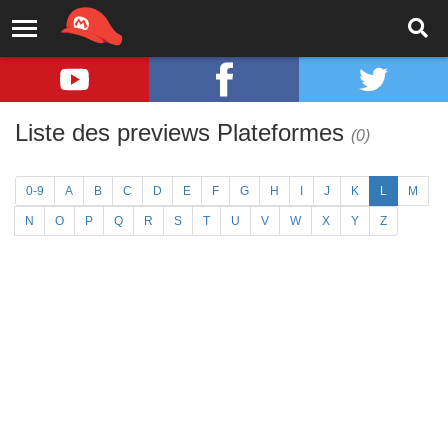
Liste des previews Plateformes
(0)
0-9
A
B
C
D
E
F
G
H
I
J
K
L
M
N
O
P
Q
R
S
T
U
V
W
X
Y
Z