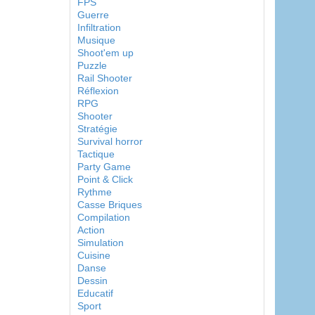
FPS
Guerre
Infiltration
Musique
Shoot'em up
Puzzle
Rail Shooter
Réflexion
RPG
Shooter
Stratégie
Survival horror
Tactique
Party Game
Point & Click
Rythme
Casse Briques
Compilation
Action
Simulation
Cuisine
Danse
Dessin
Educatif
Sport