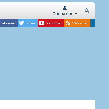
Connexion
S'abonner
Suivre
S'abonner
S'abonner