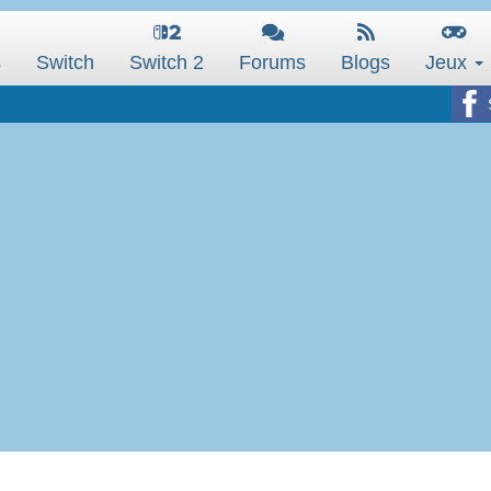
s
Switch
Switch 2
Forums
Blogs
Jeux