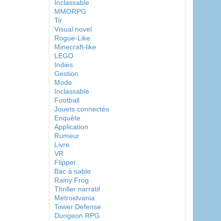
Inclassable
MMORPG
Tir
Visual novel
Rogue-Like
Minecraft-like
LEGO
Indies
Gestion
Mode
Inclassable
Football
Jouets connectés
Enquête
Application
Rumeur
Livre
VR
Flipper
Bac à sable
Rainy Frog
Thriller narratif
Metroidvania
Tower Defense
Dungeon RPG