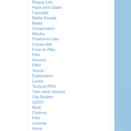
Rogue-Lite
Hack-and-Slash
Cascade
Battle Royale
Moba
Coopération
Mecha
Pokémon-Like
Casse-tête
Free-to-Play
Film
Horreur
FMV
Survie
Exploration
Livres
Tactical-RPG
Twin-stick shooter
City Builder
LEGO
Multi
Cinéma
Film
console
Autre