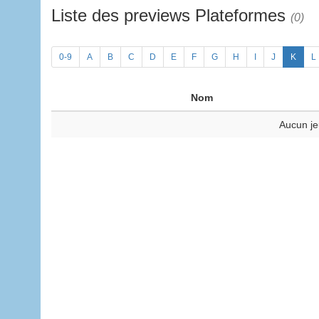
Liste des previews Plateformes
(0)
0-9
A
B
C
D
E
F
G
H
I
J
K
L
Nom
Aucun je