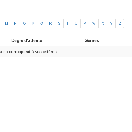
M
N
O
P
Q
R
S
T
U
V
W
X
Y
Z
Degré d'attente
Genres
u ne correspond à vos critères.