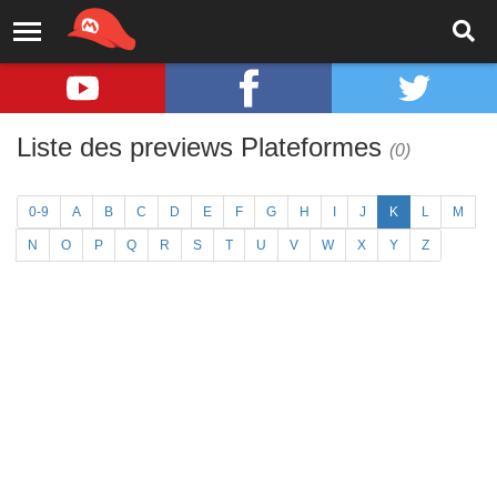
Liste des previews Plateformes
(0)
0-9
A
B
C
D
E
F
G
H
I
J
K
L
M
N
O
P
Q
R
S
T
U
V
W
X
Y
Z