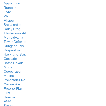
Application
Rumeur
Livre
VR
Flipper
Bac à sable
Rainy Frog
Thriller narratif
Metroidvania
Tower Defense
Dungeon RPG
Rogue-Lite
Hack-and-Slash
Cascade
Battle Royale
Moba
Coopération
Mecha
Pokémon-Like
Casse-tête
Free-to-Play
Film
Horreur
FMV
Survie