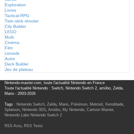
Exploration
Livres
Tactical-RPG
Twin-stick shooter
City Builder
LEGO
Multi
Cinéma
Film
console
Autre
Deck Builder
Jeu de plateau
Nintendo-master.com, toute l'actualité Nintendo en France
Toute l'actualité Nintendo : Switch, Nintendo Switch 2, amiibo, Zelda,
Mario - 2003-2026
Tags :
Nintendo Switch
,
Zelda
,
Mario
,
Pokémon
,
Metroid
,
Xenoblade
,
Splatoon
,
Nintendo 3DS
,
Amiibo
,
My Nintendo
,
Cartoon Master
,
Nintendo Labo
Nintendo Switch 2
RSS Actu
,
RSS Tests