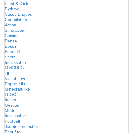
Point & Click
Rythme
Casse Briques
Compilation
Action
Simulation
Cuisine
Danse
Dessin
Educatif
Sport
Inclassable
MMORPG
Tir
Visual novel
Rogue-Like
Minecraft-like
LEGO
Indies
Gestion
Mode
Inclassable
Football
Jouets connectés
Enquête