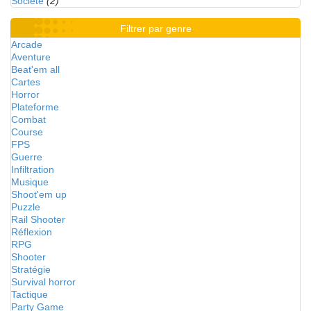
Société
(2)
Filtrer par genre
Arcade
Aventure
Beat'em all
Cartes
Horror
Plateforme
Combat
Course
FPS
Guerre
Infiltration
Musique
Shoot'em up
Puzzle
Rail Shooter
Réflexion
RPG
Shooter
Stratégie
Survival horror
Tactique
Party Game