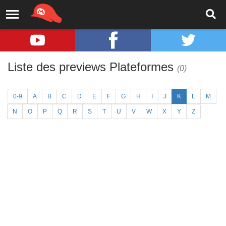
Liste des previews Plateformes
(0)
0-9
A
B
C
D
E
F
G
H
I
J
K
L
M
N
O
P
Q
R
S
T
U
V
W
X
Y
Z