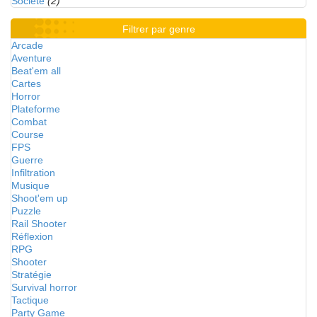
Société
(2)
Filtrer par genre
Arcade
Aventure
Beat'em all
Cartes
Horror
Plateforme
Combat
Course
FPS
Guerre
Infiltration
Musique
Shoot'em up
Puzzle
Rail Shooter
Réflexion
RPG
Shooter
Stratégie
Survival horror
Tactique
Party Game