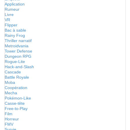
Application
Rumeur
Livre
VR
Flipper
Bac à sable
Rainy Frog
Thriller narratif
Metroidvania
Tower Defense
Dungeon RPG
Rogue-Lite
Hack-and-Slash
Cascade
Battle Royale
Moba
Coopération
Mecha
Pokémon-Like
Casse-tête
Free-to-Play
Film
Horreur
FMV
Survie