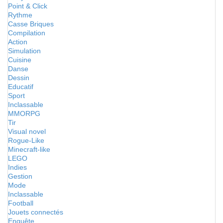
Point & Click
Rythme
Casse Briques
Compilation
Action
Simulation
Cuisine
Danse
Dessin
Educatif
Sport
Inclassable
MMORPG
Tir
Visual novel
Rogue-Like
Minecraft-like
LEGO
Indies
Gestion
Mode
Inclassable
Football
Jouets connectés
Enquête