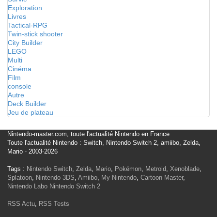
Exploration
Livres
Tactical-RPG
Twin-stick shooter
City Builder
LEGO
Multi
Cinéma
Film
console
Autre
Deck Builder
Jeu de plateau
Nintendo-master.com, toute l'actualité Nintendo en France
Toute l'actualité Nintendo : Switch, Nintendo Switch 2, amiibo, Zelda,
Mario - 2003-2026
Tags :
Nintendo Switch
,
Zelda
,
Mario
,
Pokémon
,
Metroid
,
Xenoblade
,
Splatoon
,
Nintendo 3DS
,
Amiibo
,
My Nintendo
,
Cartoon Master
,
Nintendo Labo
Nintendo Switch 2
RSS Actu
,
RSS Tests