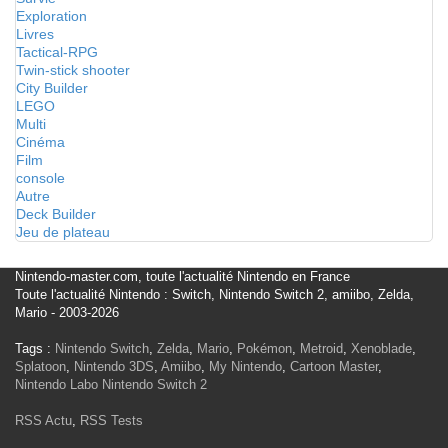
Exploration
Livres
Tactical-RPG
Twin-stick shooter
City Builder
LEGO
Multi
Cinéma
Film
console
Autre
Deck Builder
Jeu de plateau
Nintendo-master.com, toute l'actualité Nintendo en France
Toute l'actualité Nintendo : Switch, Nintendo Switch 2, amiibo, Zelda,
Mario - 2003-2026
Tags :
Nintendo Switch
,
Zelda
,
Mario
,
Pokémon
,
Metroid
,
Xenoblade
,
Splatoon
,
Nintendo 3DS
,
Amiibo
,
My Nintendo
,
Cartoon Master
,
Nintendo Labo
Nintendo Switch 2
RSS Actu
,
RSS Tests