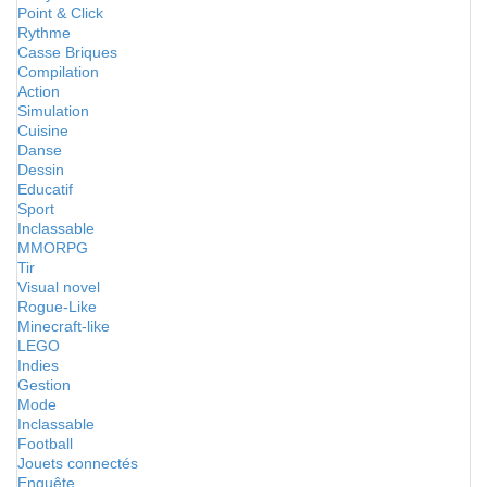
Point & Click
Rythme
Casse Briques
Compilation
Action
Simulation
Cuisine
Danse
Dessin
Educatif
Sport
Inclassable
MMORPG
Tir
Visual novel
Rogue-Like
Minecraft-like
LEGO
Indies
Gestion
Mode
Inclassable
Football
Jouets connectés
Enquête