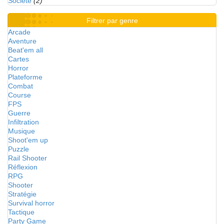
Société
(2)
Filtrer par genre
Arcade
Aventure
Beat'em all
Cartes
Horror
Plateforme
Combat
Course
FPS
Guerre
Infiltration
Musique
Shoot'em up
Puzzle
Rail Shooter
Réflexion
RPG
Shooter
Stratégie
Survival horror
Tactique
Party Game