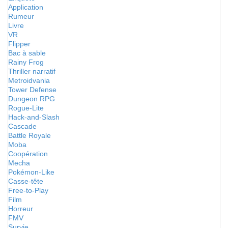
Application
Rumeur
Livre
VR
Flipper
Bac à sable
Rainy Frog
Thriller narratif
Metroidvania
Tower Defense
Dungeon RPG
Rogue-Lite
Hack-and-Slash
Cascade
Battle Royale
Moba
Coopération
Mecha
Pokémon-Like
Casse-tête
Free-to-Play
Film
Horreur
FMV
Survie