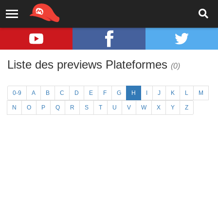
Liste des previews Plateformes
(0)
0-9
A
B
C
D
E
F
G
H
I
J
K
L
M
N
O
P
Q
R
S
T
U
V
W
X
Y
Z