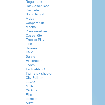
Rogue-Lite
Hack-and-Slash
Cascade
Battle Royale
Moba
Coopération
Mecha
Pokémon-Like
Casse-tête
Free-to-Play
Film
Horreur
FMV
Survie
Exploration
Livres
Tactical-RPG
Twin-stick shooter
City Builder
LEGO
Multi
Cinéma
Film
console
Autre