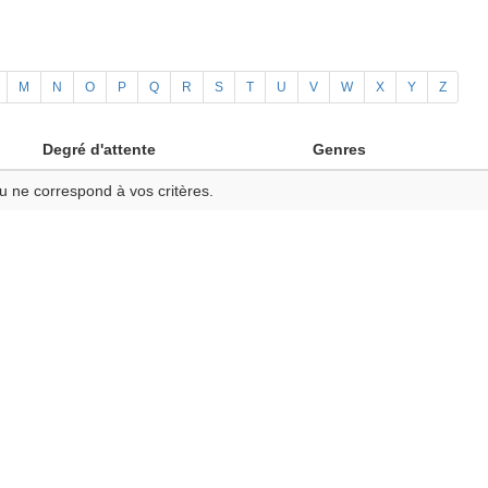
M
N
O
P
Q
R
S
T
U
V
W
X
Y
Z
Degré d'attente
Genres
u ne correspond à vos critères.