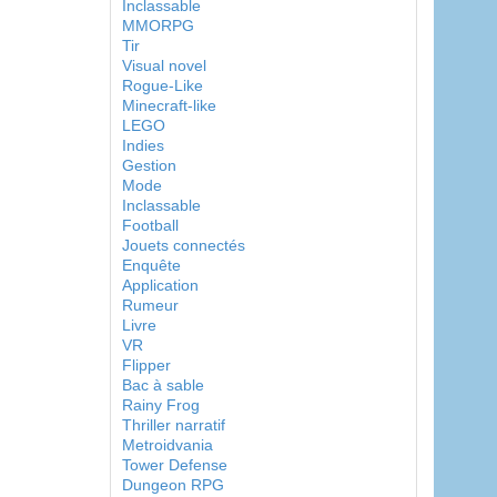
Inclassable
MMORPG
Tir
Visual novel
Rogue-Like
Minecraft-like
LEGO
Indies
Gestion
Mode
Inclassable
Football
Jouets connectés
Enquête
Application
Rumeur
Livre
VR
Flipper
Bac à sable
Rainy Frog
Thriller narratif
Metroidvania
Tower Defense
Dungeon RPG