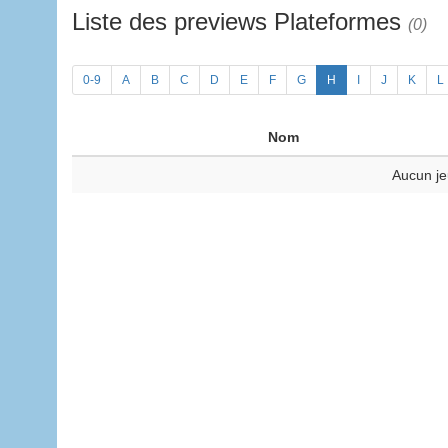
Liste des previews Plateformes
(0)
0-9
A
B
C
D
E
F
G
H
I
J
K
L
Nom
Aucun je