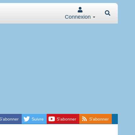
Connexion
S'abonner
Suivre
S'abonner
S'abonner