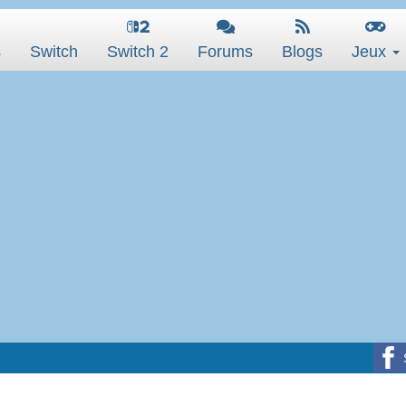
s
Switch
Switch 2
Forums
Blogs
Jeux