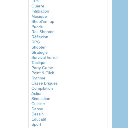
FPS
Guerre
Infiltration
Musique
Shoot'em up
Puzzle
Rail Shooter
Réflexion
RPG
Shooter
Stratégie
Survival horror
Tactique
Party Game
Point & Click
Rythme
Casse Briques
Compilation
Action
Simulation
Cuisine
Danse
Dessin
Educatif
Sport