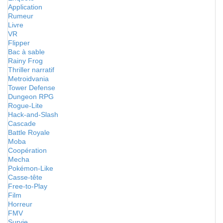
Application
Rumeur
Livre
VR
Flipper
Bac à sable
Rainy Frog
Thriller narratif
Metroidvania
Tower Defense
Dungeon RPG
Rogue-Lite
Hack-and-Slash
Cascade
Battle Royale
Moba
Coopération
Mecha
Pokémon-Like
Casse-tête
Free-to-Play
Film
Horreur
FMV
Survie