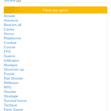
Société
(2)
Filtrer par genre
Arcade
Aventure
Beat'em all
Cartes
Horror
Plateforme
Combat
Course
FPS
Guerre
Infiltration
Musique
Shoot'em up
Puzzle
Rail Shooter
Réflexion
RPG
Shooter
Stratégie
Survival horror
Tactique
Party Game