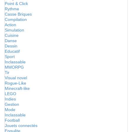
Point & Click
Rythme
Casse Briques
Compilation
Action
Simulation
Cuisine
Danse
Dessin
Educatif
Sport
Inclassable
MMORPG
Tir
Visual novel
Rogue-Like
Minecraft-like
LEGO
Indies
Gestion
Mode
Inclassable
Football
Jouets connectés
Enquête