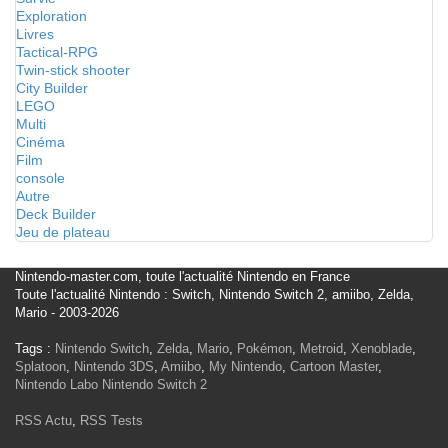
Exploration
Livres
Tactical-RPG
Twin-stick shooter
City Builder
LEGO
Multi
Cinéma
Film
console
Autre
Deck Builder
Jeu de plateau
Nintendo-master.com, toute l'actualité Nintendo en France
Toute l'actualité Nintendo : Switch, Nintendo Switch 2, amiibo, Zelda,
Mario - 2003-2026
Tags :
Nintendo Switch
,
Zelda
,
Mario
,
Pokémon
,
Metroid
,
Xenoblade
,
Splatoon
,
Nintendo 3DS
,
Amiibo
,
My Nintendo
,
Cartoon Master
,
Nintendo Labo
Nintendo Switch 2
RSS Actu
,
RSS Tests