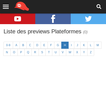
Liste des previews Plateformes
(0)
0-9
A
B
C
D
E
F
G
H
I
J
K
L
M
N
O
P
Q
R
S
T
U
V
W
X
Y
Z