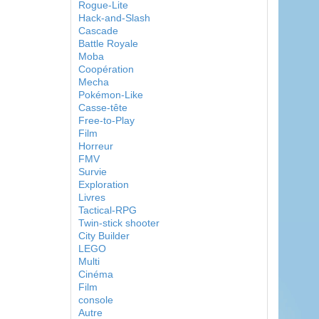
Rogue-Lite
Hack-and-Slash
Cascade
Battle Royale
Moba
Coopération
Mecha
Pokémon-Like
Casse-tête
Free-to-Play
Film
Horreur
FMV
Survie
Exploration
Livres
Tactical-RPG
Twin-stick shooter
City Builder
LEGO
Multi
Cinéma
Film
console
Autre