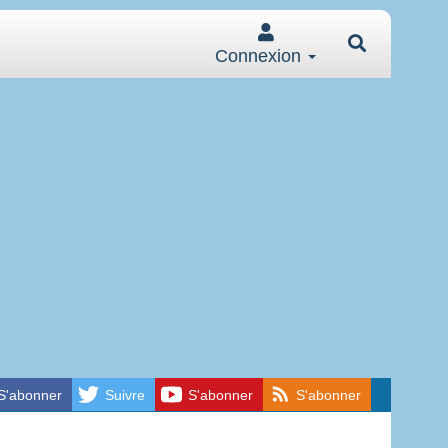
Connexion
S'abonner
Suivre
S'abonner
S'abonner