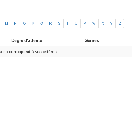
M
N
O
P
Q
R
S
T
U
V
W
X
Y
Z
Degré d'attente
Genres
u ne correspond à vos critères.