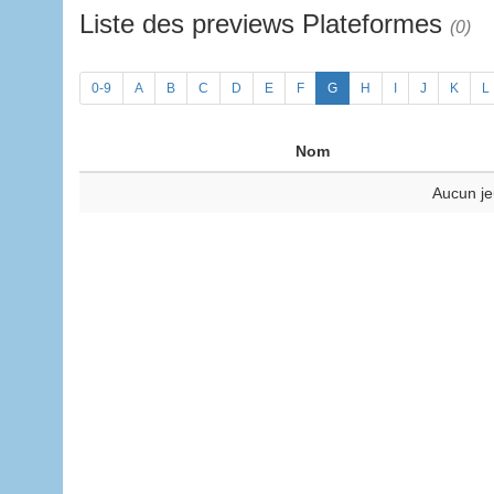
Liste des previews Plateformes
(0)
0-9
A
B
C
D
E
F
G
H
I
J
K
L
Nom
Aucun je