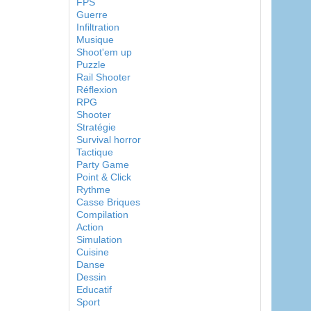
FPS
Guerre
Infiltration
Musique
Shoot'em up
Puzzle
Rail Shooter
Réflexion
RPG
Shooter
Stratégie
Survival horror
Tactique
Party Game
Point & Click
Rythme
Casse Briques
Compilation
Action
Simulation
Cuisine
Danse
Dessin
Educatif
Sport