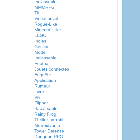
Inclassable
MMORPG
Tir
Visual novel
Rogue-Like
Minecraft-like
LEGO
Indies
Gestion
Mode
Inclassable
Football
Jouets connectés
Enquête
Application
Rumeur
Livre
VR
Flipper
Bac à sable
Rainy Frog
Thriller narratif
Metroidvania
Tower Defense
Dungeon RPG