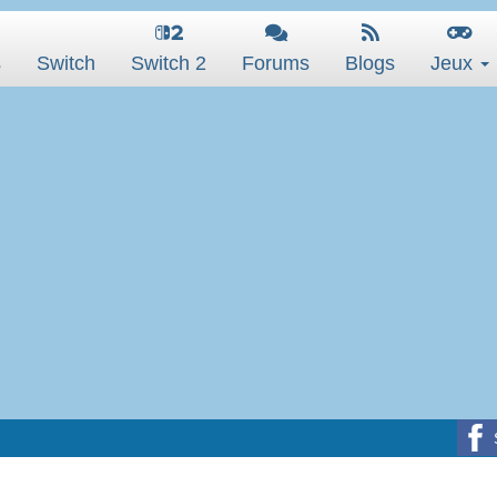
s
Switch
Switch 2
Forums
Blogs
Jeux