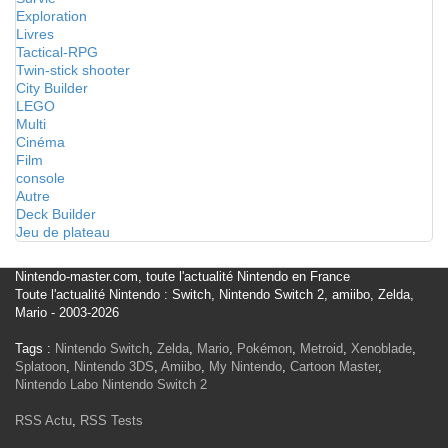
Exploration
Livres
Tactical-RPG
Twin-stick shooter
City Builder
LEGO
Multi
Cinéma
Film
console
Autre
Deck Builder
Jeu de plateau
Nintendo-master.com, toute l'actualité Nintendo en France
Toute l'actualité Nintendo : Switch, Nintendo Switch 2, amiibo, Zelda,
Mario - 2003-2026
Tags :
Nintendo Switch
,
Zelda
,
Mario
,
Pokémon
,
Metroid
,
Xenoblade
,
Splatoon
,
Nintendo 3DS
,
Amiibo
,
My Nintendo
,
Cartoon Master
,
Nintendo Labo
Nintendo Switch 2
RSS Actu
,
RSS Tests