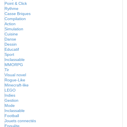
Point & Click
Rythme
Casse Briques
Compilation
Action
Simulation
Cuisine
Danse
Dessin
Educatif
Sport
Inclassable
MMORPG
Tir
Visual novel
Rogue-Like
Minecraft-like
LEGO
Indies
Gestion
Mode
Inclassable
Football
Jouets connectés
Enquête