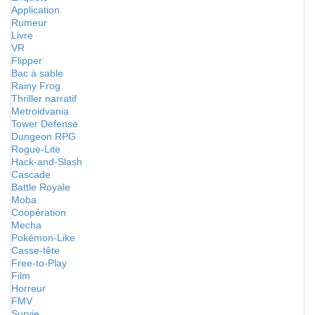
Application
Rumeur
Livre
VR
Flipper
Bac à sable
Rainy Frog
Thriller narratif
Metroidvania
Tower Defense
Dungeon RPG
Rogue-Lite
Hack-and-Slash
Cascade
Battle Royale
Moba
Coopération
Mecha
Pokémon-Like
Casse-tête
Free-to-Play
Film
Horreur
FMV
Survie