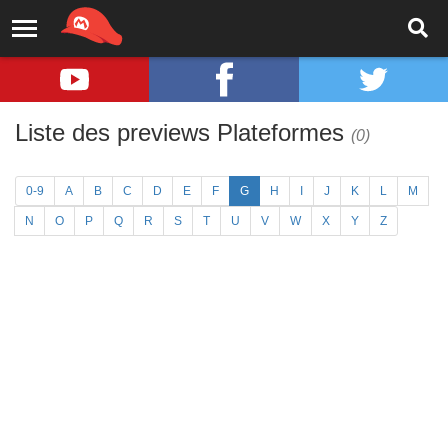
Liste des previews Plateformes
(0)
0-9
A
B
C
D
E
F
G
H
I
J
K
L
M
N
O
P
Q
R
S
T
U
V
W
X
Y
Z