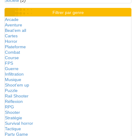
Société
(2)
Filtrer par genre
Arcade
Aventure
Beat'em all
Cartes
Horror
Plateforme
Combat
Course
FPS
Guerre
Infiltration
Musique
Shoot'em up
Puzzle
Rail Shooter
Réflexion
RPG
Shooter
Stratégie
Survival horror
Tactique
Party Game