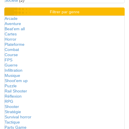
Société
(2)
Filtrer par genre
Arcade
Aventure
Beat'em all
Cartes
Horror
Plateforme
Combat
Course
FPS
Guerre
Infiltration
Musique
Shoot'em up
Puzzle
Rail Shooter
Réflexion
RPG
Shooter
Stratégie
Survival horror
Tactique
Party Game