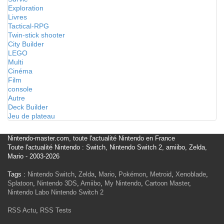
Exploration
Livres
Tactical-RPG
Twin-stick shooter
City Builder
LEGO
Multi
Cinéma
Film
console
Autre
Deck Builder
Jeu de plateau
Nintendo-master.com, toute l'actualité Nintendo en France
Toute l'actualité Nintendo : Switch, Nintendo Switch 2, amiibo, Zelda,
Mario - 2003-2026
Tags :
Nintendo Switch
,
Zelda
,
Mario
,
Pokémon
,
Metroid
,
Xenoblade
,
Splatoon
,
Nintendo 3DS
,
Amiibo
,
My Nintendo
,
Cartoon Master
,
Nintendo Labo
Nintendo Switch 2
RSS Actu
,
RSS Tests