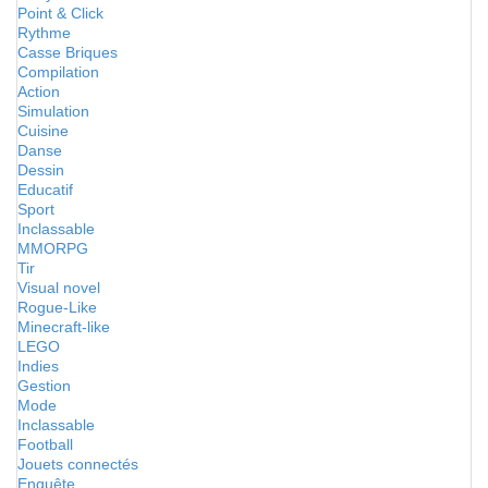
Point & Click
Rythme
Casse Briques
Compilation
Action
Simulation
Cuisine
Danse
Dessin
Educatif
Sport
Inclassable
MMORPG
Tir
Visual novel
Rogue-Like
Minecraft-like
LEGO
Indies
Gestion
Mode
Inclassable
Football
Jouets connectés
Enquête