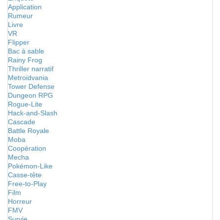
Application
Rumeur
Livre
VR
Flipper
Bac à sable
Rainy Frog
Thriller narratif
Metroidvania
Tower Defense
Dungeon RPG
Rogue-Lite
Hack-and-Slash
Cascade
Battle Royale
Moba
Coopération
Mecha
Pokémon-Like
Casse-tête
Free-to-Play
Film
Horreur
FMV
Survie