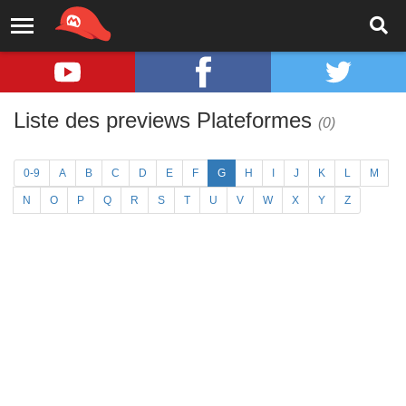
Liste des previews Plateformes
(0)
0-9
A
B
C
D
E
F
G
H
I
J
K
L
M
N
O
P
Q
R
S
T
U
V
W
X
Y
Z