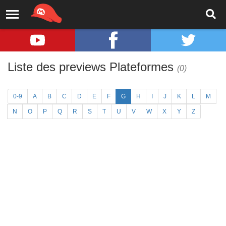
Liste des previews Plateformes
(0)
0-9
A
B
C
D
E
F
G
H
I
J
K
L
M
N
O
P
Q
R
S
T
U
V
W
X
Y
Z