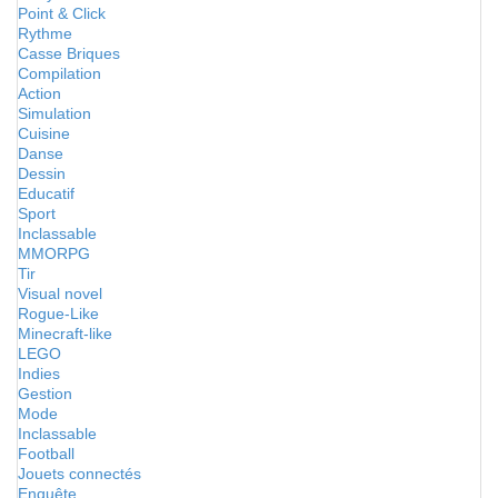
Point & Click
Rythme
Casse Briques
Compilation
Action
Simulation
Cuisine
Danse
Dessin
Educatif
Sport
Inclassable
MMORPG
Tir
Visual novel
Rogue-Like
Minecraft-like
LEGO
Indies
Gestion
Mode
Inclassable
Football
Jouets connectés
Enquête