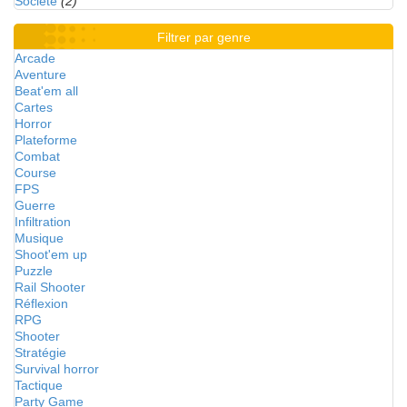
Société
(2)
Filtrer par genre
Arcade
Aventure
Beat'em all
Cartes
Horror
Plateforme
Combat
Course
FPS
Guerre
Infiltration
Musique
Shoot'em up
Puzzle
Rail Shooter
Réflexion
RPG
Shooter
Stratégie
Survival horror
Tactique
Party Game