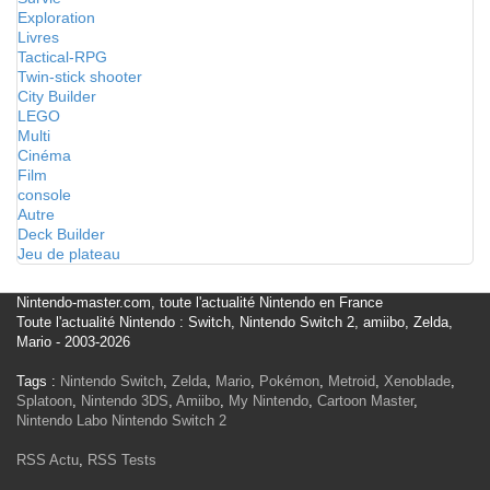
Exploration
Livres
Tactical-RPG
Twin-stick shooter
City Builder
LEGO
Multi
Cinéma
Film
console
Autre
Deck Builder
Jeu de plateau
Nintendo-master.com, toute l'actualité Nintendo en France
Toute l'actualité Nintendo : Switch, Nintendo Switch 2, amiibo, Zelda,
Mario - 2003-2026
Tags :
Nintendo Switch
,
Zelda
,
Mario
,
Pokémon
,
Metroid
,
Xenoblade
,
Splatoon
,
Nintendo 3DS
,
Amiibo
,
My Nintendo
,
Cartoon Master
,
Nintendo Labo
Nintendo Switch 2
RSS Actu
,
RSS Tests