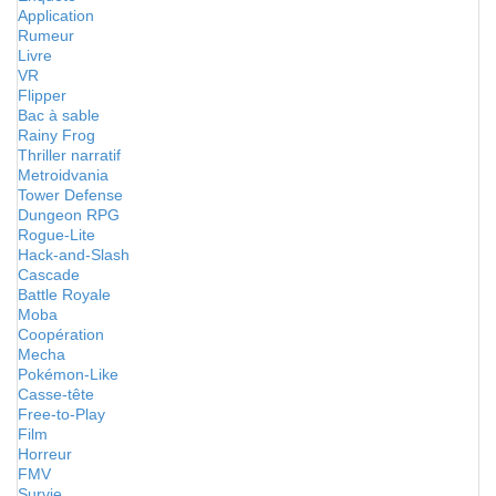
Application
Rumeur
Livre
VR
Flipper
Bac à sable
Rainy Frog
Thriller narratif
Metroidvania
Tower Defense
Dungeon RPG
Rogue-Lite
Hack-and-Slash
Cascade
Battle Royale
Moba
Coopération
Mecha
Pokémon-Like
Casse-tête
Free-to-Play
Film
Horreur
FMV
Survie