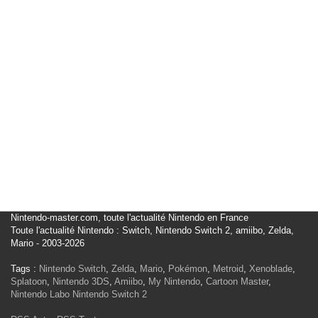
Nintendo-master.com, toute l'actualité Nintendo en France
Toute l'actualité Nintendo : Switch, Nintendo Switch 2, amiibo, Zelda,
Mario - 2003-2026
Tags :
Nintendo Switch
,
Zelda
,
Mario
,
Pokémon
,
Metroid
,
Xenoblade
,
Splatoon
,
Nintendo 3DS
,
Amiibo
,
My Nintendo
,
Cartoon Master
,
Nintendo Labo
Nintendo Switch 2