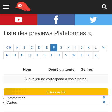
Liste des previews Plateformes
(0)
0-9
A
B
C
D
E
F
G
H
I
J
K
L
M
N
O
P
Q
R
S
T
U
V
W
X
Y
Z
Nom
Degré d'attente
Genres
Aucun jeu ne correspond à vos critères.
Filtres actifs
Plateformes
Cartes