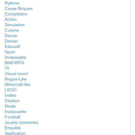
Rythme
Casse Briques
Compilation
Action
Simulation
Cuisine
Danse
Dessin
Educatif
Sport
Inclassable
MMORPG
Tir
Visual novel
Rogue-Like
Minecraft-like
LEGO
Indies
Gestion
Mode
Inclassable
Football
Jouets connectés
Enquête
Application