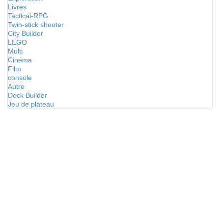
Livres
Tactical-RPG
Twin-stick shooter
City Builder
LEGO
Multi
Cinéma
Film
console
Autre
Deck Builder
Jeu de plateau