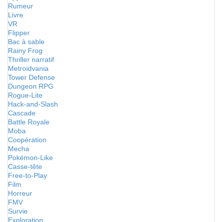
Rumeur
Livre
VR
Flipper
Bac à sable
Rainy Frog
Thriller narratif
Metroidvania
Tower Defense
Dungeon RPG
Rogue-Lite
Hack-and-Slash
Cascade
Battle Royale
Moba
Coopération
Mecha
Pokémon-Like
Casse-tête
Free-to-Play
Film
Horreur
FMV
Survie
Exploration