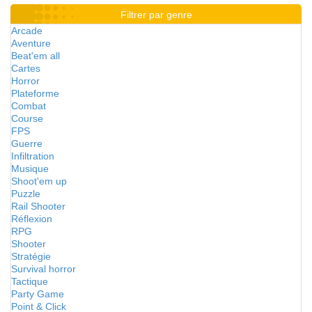
Filtrer par genre
Arcade
Aventure
Beat'em all
Cartes
Horror
Plateforme
Combat
Course
FPS
Guerre
Infiltration
Musique
Shoot'em up
Puzzle
Rail Shooter
Réflexion
RPG
Shooter
Stratégie
Survival horror
Tactique
Party Game
Point & Click