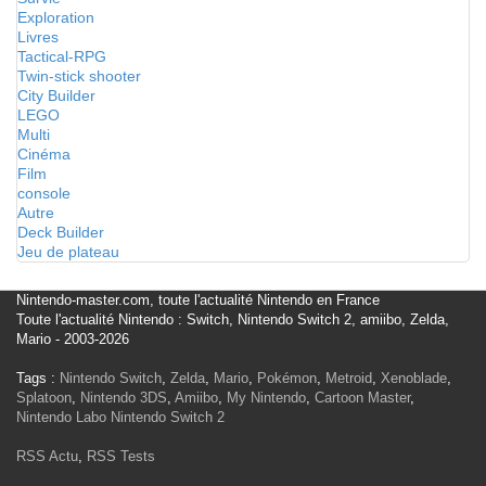
Exploration
Livres
Tactical-RPG
Twin-stick shooter
City Builder
LEGO
Multi
Cinéma
Film
console
Autre
Deck Builder
Jeu de plateau
Nintendo-master.com, toute l'actualité Nintendo en France
Toute l'actualité Nintendo : Switch, Nintendo Switch 2, amiibo, Zelda,
Mario - 2003-2026
Tags :
Nintendo Switch
,
Zelda
,
Mario
,
Pokémon
,
Metroid
,
Xenoblade
,
Splatoon
,
Nintendo 3DS
,
Amiibo
,
My Nintendo
,
Cartoon Master
,
Nintendo Labo
Nintendo Switch 2
RSS Actu
,
RSS Tests