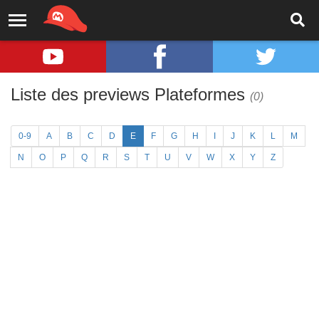
Liste des previews Plateformes
(0)
0-9
A
B
C
D
E
F
G
H
I
J
K
L
M
N
O
P
Q
R
S
T
U
V
W
X
Y
Z