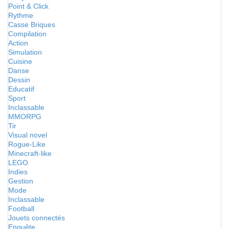
Point & Click
Rythme
Casse Briques
Compilation
Action
Simulation
Cuisine
Danse
Dessin
Educatif
Sport
Inclassable
MMORPG
Tir
Visual novel
Rogue-Like
Minecraft-like
LEGO
Indies
Gestion
Mode
Inclassable
Football
Jouets connectés
Enquête