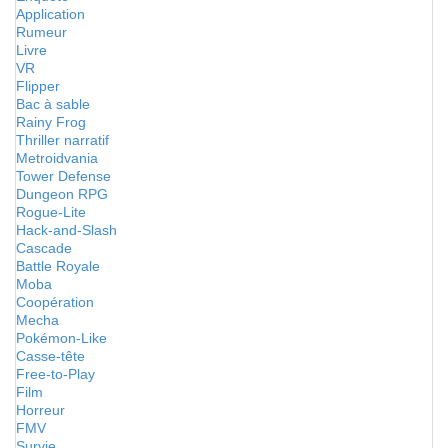
Application
Rumeur
Livre
VR
Flipper
Bac à sable
Rainy Frog
Thriller narratif
Metroidvania
Tower Defense
Dungeon RPG
Rogue-Lite
Hack-and-Slash
Cascade
Battle Royale
Moba
Coopération
Mecha
Pokémon-Like
Casse-tête
Free-to-Play
Film
Horreur
FMV
Survie