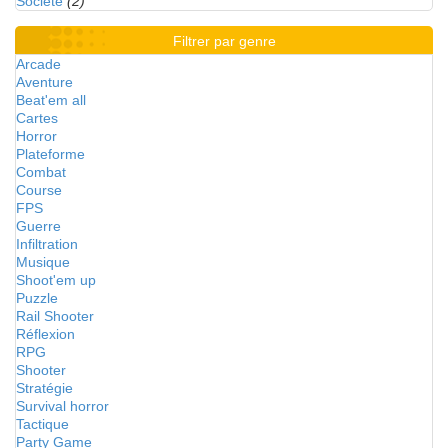
Société
(2)
Filtrer par genre
Arcade
Aventure
Beat'em all
Cartes
Horror
Plateforme
Combat
Course
FPS
Guerre
Infiltration
Musique
Shoot'em up
Puzzle
Rail Shooter
Réflexion
RPG
Shooter
Stratégie
Survival horror
Tactique
Party Game