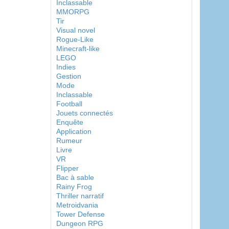
Inclassable
MMORPG
Tir
Visual novel
Rogue-Like
Minecraft-like
LEGO
Indies
Gestion
Mode
Inclassable
Football
Jouets connectés
Enquête
Application
Rumeur
Livre
VR
Flipper
Bac à sable
Rainy Frog
Thriller narratif
Metroidvania
Tower Defense
Dungeon RPG