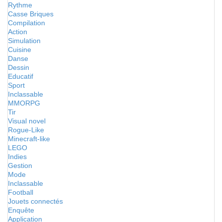
Rythme
Casse Briques
Compilation
Action
Simulation
Cuisine
Danse
Dessin
Educatif
Sport
Inclassable
MMORPG
Tir
Visual novel
Rogue-Like
Minecraft-like
LEGO
Indies
Gestion
Mode
Inclassable
Football
Jouets connectés
Enquête
Application