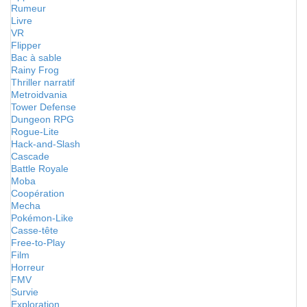
Rumeur
Livre
VR
Flipper
Bac à sable
Rainy Frog
Thriller narratif
Metroidvania
Tower Defense
Dungeon RPG
Rogue-Lite
Hack-and-Slash
Cascade
Battle Royale
Moba
Coopération
Mecha
Pokémon-Like
Casse-tête
Free-to-Play
Film
Horreur
FMV
Survie
Exploration