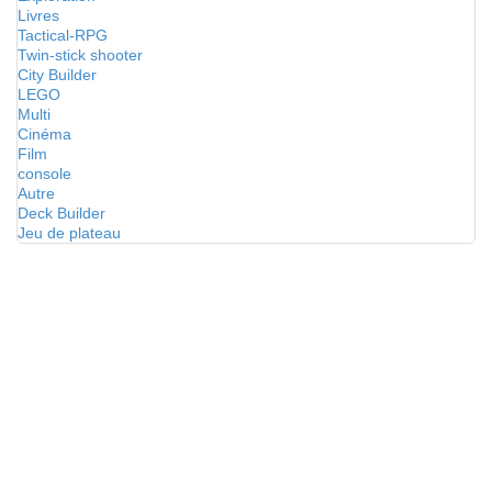
Livres
Tactical-RPG
Twin-stick shooter
City Builder
LEGO
Multi
Cinéma
Film
console
Autre
Deck Builder
Jeu de plateau