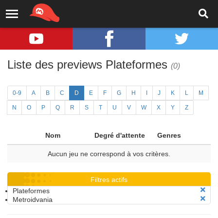
Liste des previews Plateformes
(0)
0-9
A
B
C
D
E
F
G
H
I
J
K
L
M
N
O
P
Q
R
S
T
U
V
W
X
Y
Z
Nom
Degré d'attente
Genres
Aucun jeu ne correspond à vos critères.
Filtres actifs
Plateformes
Metroidvania