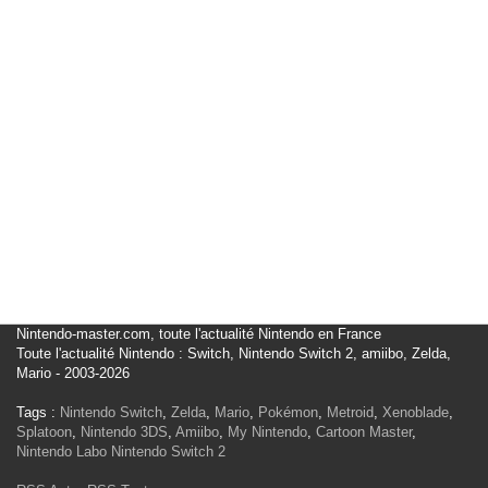
Nintendo-master.com, toute l'actualité Nintendo en France
Toute l'actualité Nintendo : Switch, Nintendo Switch 2, amiibo, Zelda,
Mario - 2003-2026
Tags :
Nintendo Switch
,
Zelda
,
Mario
,
Pokémon
,
Metroid
,
Xenoblade
,
Splatoon
,
Nintendo 3DS
,
Amiibo
,
My Nintendo
,
Cartoon Master
,
Nintendo Labo
Nintendo Switch 2