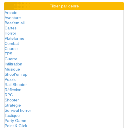
Filtrer par genre
Arcade
Aventure
Beat'em all
Cartes
Horror
Plateforme
Combat
Course
FPS
Guerre
Infiltration
Musique
Shoot'em up
Puzzle
Rail Shooter
Réflexion
RPG
Shooter
Stratégie
Survival horror
Tactique
Party Game
Point & Click