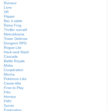
Rumeur
Livre
VR
Flipper
Bac à sable
Rainy Frog
Thriller narratif
Metroidvania
Tower Defense
Dungeon RPG
Rogue-Lite
Hack-and-Slash
Cascade
Battle Royale
Moba
Coopération
Mecha
Pokémon-Like
Casse-tête
Free-to-Play
Film
Horreur
FMV
Survie
Exploration