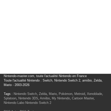
Nintendo-master.com, toute l'actualité Nintendo en France
Toute l'actualité Nintendo : Switch, Nintendo Switch 2, amiibo, Zelda,
Mario - 2003-2026
Tags :
Nintendo Switch
,
Zelda
,
Mario
,
Pokémon
,
Metroid
,
Xenoblade
,
Splatoon
,
Nintendo 3DS
,
Amiibo
,
My Nintendo
,
Cartoon Master
,
Nintendo Labo
Nintendo Switch 2