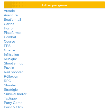
Filtrer par genre
Arcade
Aventure
Beat'em all
Cartes
Horror
Plateforme
Combat
Course
FPS
Guerre
Infiltration
Musique
Shoot'em up
Puzzle
Rail Shooter
Réflexion
RPG
Shooter
Stratégie
Survival horror
Tactique
Party Game
Point & Click