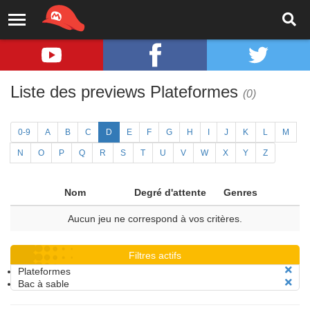
Liste des previews Plateformes
(0)
0-9
A
B
C
D
E
F
G
H
I
J
K
L
M
N
O
P
Q
R
S
T
U
V
W
X
Y
Z
Nom
Degré d'attente
Genres
Aucun jeu ne correspond à vos critères.
Filtres actifs
Plateformes
Bac à sable