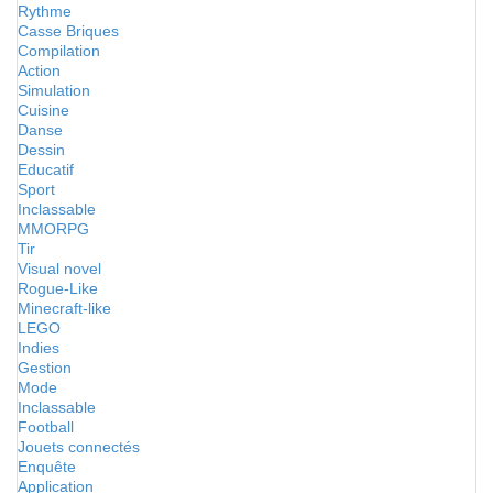
Rythme
Casse Briques
Compilation
Action
Simulation
Cuisine
Danse
Dessin
Educatif
Sport
Inclassable
MMORPG
Tir
Visual novel
Rogue-Like
Minecraft-like
LEGO
Indies
Gestion
Mode
Inclassable
Football
Jouets connectés
Enquête
Application