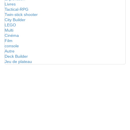
Livres
Tactical-RPG
Twin-stick shooter
City Builder
LEGO
Multi
Cinéma
Film
console
Autre
Deck Builder
Jeu de plateau