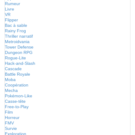
Rumeur
Livre
VR
Flipper
Bac à sable
Rainy Frog
Thriller narratif
Metroidvania
Tower Defense
Dungeon RPG
Rogue-Lite
Hack-and-Slash
Cascade
Battle Royale
Moba
Coopération
Mecha
Pokémon-Like
Casse-tête
Free-to-Play
Film
Horreur
FMV
Survie
Exploration