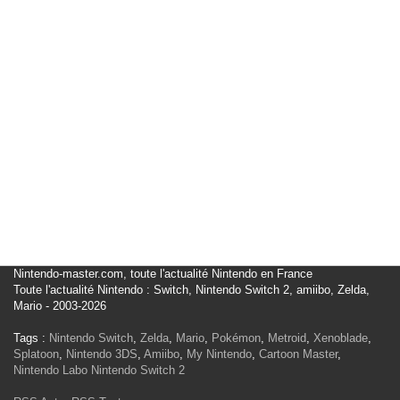
Nintendo-master.com, toute l'actualité Nintendo en France
Toute l'actualité Nintendo : Switch, Nintendo Switch 2, amiibo, Zelda,
Mario - 2003-2026
Tags :
Nintendo Switch
,
Zelda
,
Mario
,
Pokémon
,
Metroid
,
Xenoblade
,
Splatoon
,
Nintendo 3DS
,
Amiibo
,
My Nintendo
,
Cartoon Master
,
Nintendo Labo
Nintendo Switch 2