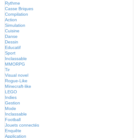
Rythme
Casse Briques
Compilation
Action
Simulation
Cuisine
Danse
Dessin
Educatif
Sport
Inclassable
MMORPG
Tir
Visual novel
Rogue-Like
Minecraft-like
LEGO
Indies
Gestion
Mode
Inclassable
Football
Jouets connectés
Enquête
Application