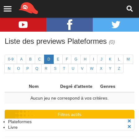
Liste des previews Plateformes
(0)
0-9
A
B
C
D
E
F
G
H
I
J
K
L
M
N
O
P
Q
R
S
T
U
V
W
X
Y
Z
Nom
Degré d'attente
Genres
Aucun jeu ne correspond à vos critères.
Filtres actifs
Plateformes
Livre