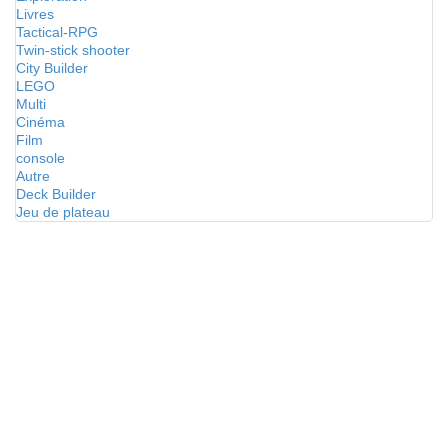
Livres
Tactical-RPG
Twin-stick shooter
City Builder
LEGO
Multi
Cinéma
Film
console
Autre
Deck Builder
Jeu de plateau