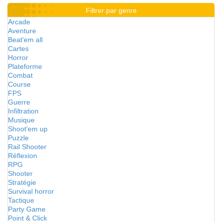
Filtrer par genre
Arcade
Aventure
Beat'em all
Cartes
Horror
Plateforme
Combat
Course
FPS
Guerre
Infiltration
Musique
Shoot'em up
Puzzle
Rail Shooter
Réflexion
RPG
Shooter
Stratégie
Survival horror
Tactique
Party Game
Point & Click