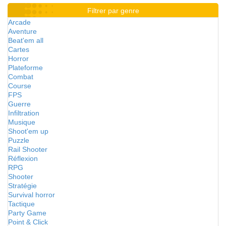
Filtrer par genre
Arcade
Aventure
Beat'em all
Cartes
Horror
Plateforme
Combat
Course
FPS
Guerre
Infiltration
Musique
Shoot'em up
Puzzle
Rail Shooter
Réflexion
RPG
Shooter
Stratégie
Survival horror
Tactique
Party Game
Point & Click