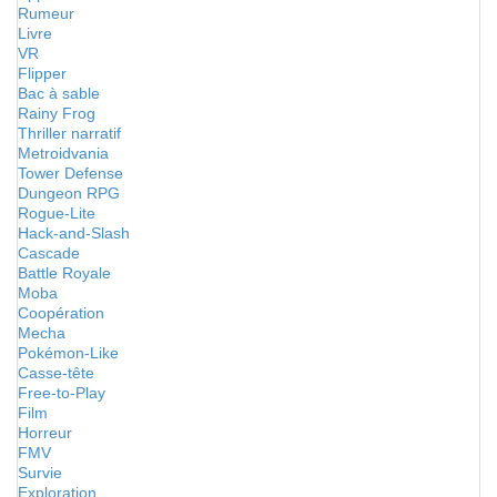
Rumeur
Livre
VR
Flipper
Bac à sable
Rainy Frog
Thriller narratif
Metroidvania
Tower Defense
Dungeon RPG
Rogue-Lite
Hack-and-Slash
Cascade
Battle Royale
Moba
Coopération
Mecha
Pokémon-Like
Casse-tête
Free-to-Play
Film
Horreur
FMV
Survie
Exploration