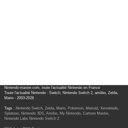
Nintendo-master.com, toute l'actualité Nintendo en France
Toute l'actualité Nintendo : Switch, Nintendo Switch 2, amiibo, Zelda,
Mario - 2003-2026
Tags :
Nintendo Switch
,
Zelda
,
Mario
,
Pokémon
,
Metroid
,
Xenoblade
,
Splatoon
,
Nintendo 3DS
,
Amiibo
,
My Nintendo
,
Cartoon Master
,
Nintendo Labo
Nintendo Switch 2