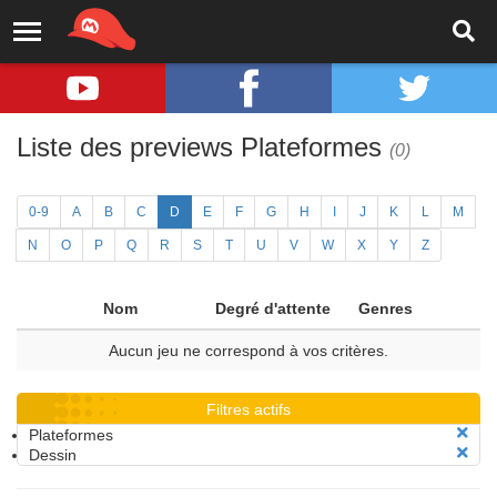
Liste des previews Plateformes
(0)
0-9
A
B
C
D
E
F
G
H
I
J
K
L
M
N
O
P
Q
R
S
T
U
V
W
X
Y
Z
Nom
Degré d'attente
Genres
Aucun jeu ne correspond à vos critères.
Filtres actifs
Plateformes
Dessin