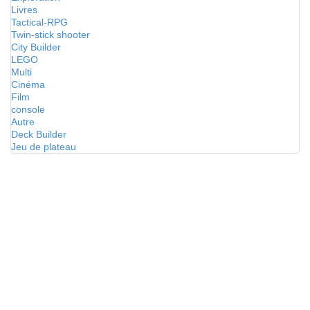
Livres
Tactical-RPG
Twin-stick shooter
City Builder
LEGO
Multi
Cinéma
Film
console
Autre
Deck Builder
Jeu de plateau