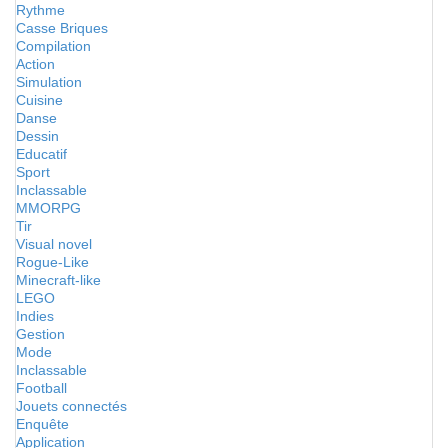
Rythme
Casse Briques
Compilation
Action
Simulation
Cuisine
Danse
Dessin
Educatif
Sport
Inclassable
MMORPG
Tir
Visual novel
Rogue-Like
Minecraft-like
LEGO
Indies
Gestion
Mode
Inclassable
Football
Jouets connectés
Enquête
Application