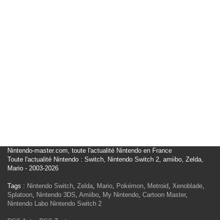
Nintendo-master.com, toute l'actualité Nintendo en France
Toute l'actualité Nintendo : Switch, Nintendo Switch 2, amiibo, Zelda,
Mario - 2003-2026
Tags :
Nintendo Switch
,
Zelda
,
Mario
,
Pokémon
,
Metroid
,
Xenoblade
,
Splatoon
,
Nintendo 3DS
,
Amiibo
,
My Nintendo
,
Cartoon Master
,
Nintendo Labo
Nintendo Switch 2