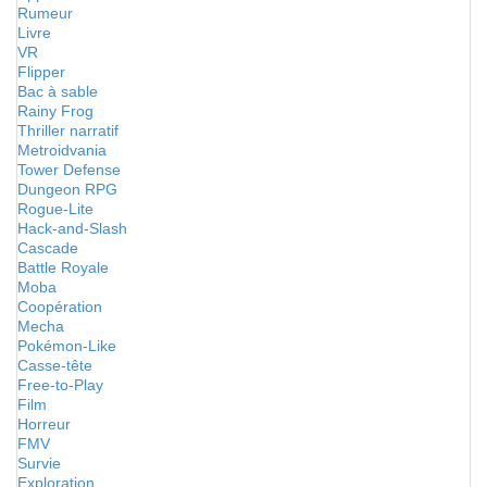
Rumeur
Livre
VR
Flipper
Bac à sable
Rainy Frog
Thriller narratif
Metroidvania
Tower Defense
Dungeon RPG
Rogue-Lite
Hack-and-Slash
Cascade
Battle Royale
Moba
Coopération
Mecha
Pokémon-Like
Casse-tête
Free-to-Play
Film
Horreur
FMV
Survie
Exploration