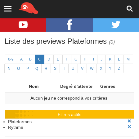
Liste des previews Plateformes
(0)
0-9
A
B
C
D
E
F
G
H
I
J
K
L
M
N
O
P
Q
R
S
T
U
V
W
X
Y
Z
Nom
Degré d'attente
Genres
Aucun jeu ne correspond à vos critères.
Filtres actifs
Plateformes
Rythme