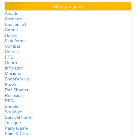
Filtrer par genre
Arcade
Aventure
Beat'em all
Cartes
Horror
Plateforme
Combat
Course
FPS
Guerre
Infiltration
Musique
Shoot'em up
Puzzle
Rail Shooter
Réflexion
RPG
Shooter
Stratégie
Survival horror
Tactique
Party Game
Point & Click