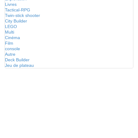
Livres
Tactical-RPG
Twin-stick shooter
City Builder
LEGO
Multi
Cinéma
Film
console
Autre
Deck Builder
Jeu de plateau