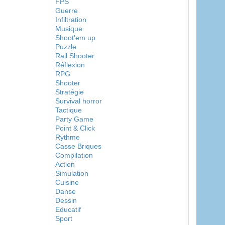
FPS
Guerre
Infiltration
Musique
Shoot'em up
Puzzle
Rail Shooter
Réflexion
RPG
Shooter
Stratégie
Survival horror
Tactique
Party Game
Point & Click
Rythme
Casse Briques
Compilation
Action
Simulation
Cuisine
Danse
Dessin
Educatif
Sport