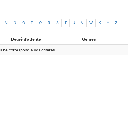
M
N
O
P
Q
R
S
T
U
V
W
X
Y
Z
Degré d'attente
Genres
u ne correspond à vos critères.