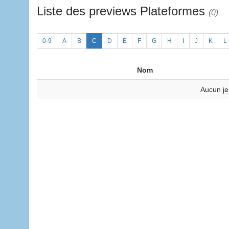
Liste des previews Plateformes
(0)
0-9
A
B
C
D
E
F
G
H
I
J
K
L
Nom
Aucun je