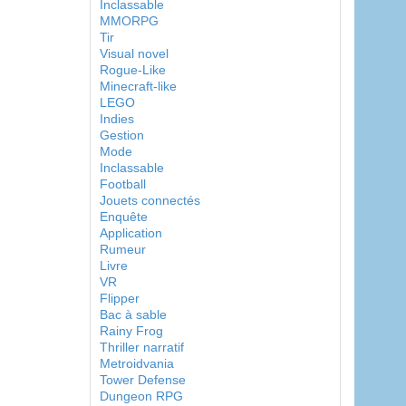
Inclassable
MMORPG
Tir
Visual novel
Rogue-Like
Minecraft-like
LEGO
Indies
Gestion
Mode
Inclassable
Football
Jouets connectés
Enquête
Application
Rumeur
Livre
VR
Flipper
Bac à sable
Rainy Frog
Thriller narratif
Metroidvania
Tower Defense
Dungeon RPG