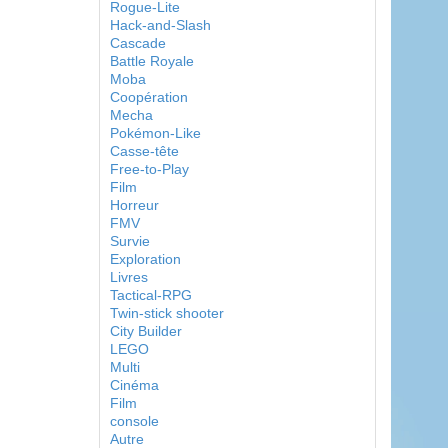
Rogue-Lite
Hack-and-Slash
Cascade
Battle Royale
Moba
Coopération
Mecha
Pokémon-Like
Casse-tête
Free-to-Play
Film
Horreur
FMV
Survie
Exploration
Livres
Tactical-RPG
Twin-stick shooter
City Builder
LEGO
Multi
Cinéma
Film
console
Autre