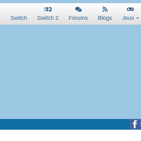
s
Switch
Switch 2
Forums
Blogs
Jeux