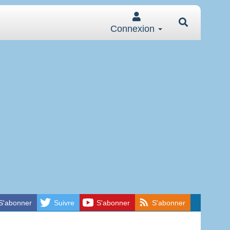
Connexion
S'abonner
Suivre
S'abonner
S'abonner