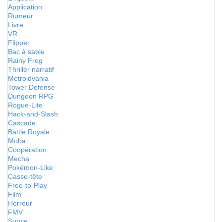
Application
Rumeur
Livre
VR
Flipper
Bac à sable
Rainy Frog
Thriller narratif
Metroidvania
Tower Defense
Dungeon RPG
Rogue-Lite
Hack-and-Slash
Cascade
Battle Royale
Moba
Coopération
Mecha
Pokémon-Like
Casse-tête
Free-to-Play
Film
Horreur
FMV
Survie