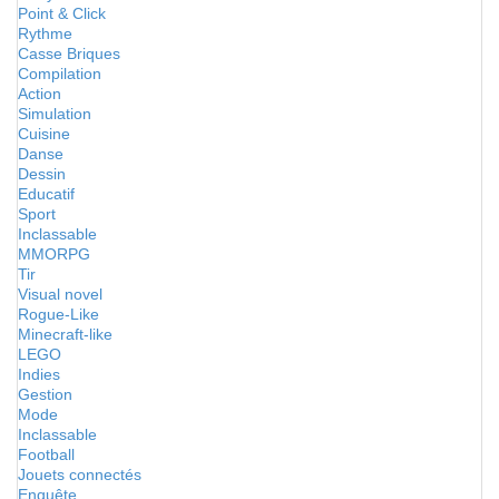
Point & Click
Rythme
Casse Briques
Compilation
Action
Simulation
Cuisine
Danse
Dessin
Educatif
Sport
Inclassable
MMORPG
Tir
Visual novel
Rogue-Like
Minecraft-like
LEGO
Indies
Gestion
Mode
Inclassable
Football
Jouets connectés
Enquête