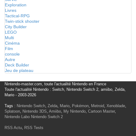
Exploration
Livres
Tactical-RPG
Twin-stick shooter
City Builder
LEGO
Multi
Cinéma
Film
console
Autre
Deck Builder
Jeu de plateau
Nintendo-master.com, toute l'actualité Nintendo en France
Toute l'actualité Nintendo : Switch, Nintendo Switch 2, amiibo, Zelda,
Mario - 2003-2026
Tags :
Nintendo Switch
,
Zelda
,
Mario
,
Pokémon
,
Metroid
,
Xenoblade
,
Splatoon
,
Nintendo 3DS
,
Amiibo
,
My Nintendo
,
Cartoon Master
,
Nintendo Labo
Nintendo Switch 2
RSS Actu
,
RSS Tests