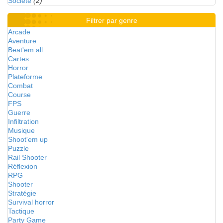
Société
(2)
Filtrer par genre
Arcade
Aventure
Beat'em all
Cartes
Horror
Plateforme
Combat
Course
FPS
Guerre
Infiltration
Musique
Shoot'em up
Puzzle
Rail Shooter
Réflexion
RPG
Shooter
Stratégie
Survival horror
Tactique
Party Game