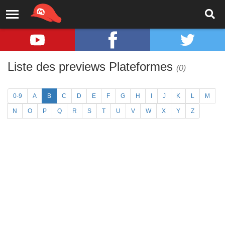
Liste des previews Plateformes
(0)
0-9
A
B
C
D
E
F
G
H
I
J
K
L
M
N
O
P
Q
R
S
T
U
V
W
X
Y
Z