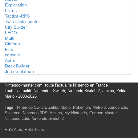
Exploration
Livres
Tactical-RPG
Twin-stick shooter
City Builder
LEGO
Multi
Cinéma
Film
console
Autre
Deck Builder
Jeu de plateau
Nintendo-master.com, toute l'actualité Nintendo en France
Toute l'actualité Nintendo : Switch, Nintendo Switch 2, amiibo, Zelda,
Mario - 2003-2026
Tags :
Nintendo Switch
,
Zelda
,
Mario
,
Pokémon
,
Metroid
,
Xenoblade
,
Splatoon
,
Nintendo 3DS
,
Amiibo
,
My Nintendo
,
Cartoon Master
,
Nintendo Labo
Nintendo Switch 2
RSS Actu
,
RSS Tests