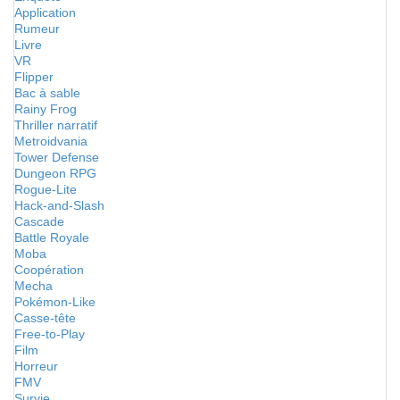
Application
Rumeur
Livre
VR
Flipper
Bac à sable
Rainy Frog
Thriller narratif
Metroidvania
Tower Defense
Dungeon RPG
Rogue-Lite
Hack-and-Slash
Cascade
Battle Royale
Moba
Coopération
Mecha
Pokémon-Like
Casse-tête
Free-to-Play
Film
Horreur
FMV
Survie