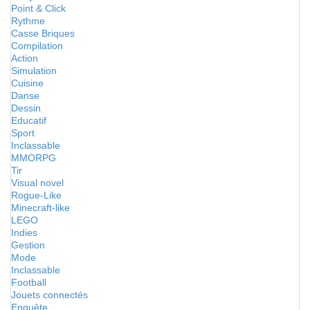
Point & Click
Rythme
Casse Briques
Compilation
Action
Simulation
Cuisine
Danse
Dessin
Educatif
Sport
Inclassable
MMORPG
Tir
Visual novel
Rogue-Like
Minecraft-like
LEGO
Indies
Gestion
Mode
Inclassable
Football
Jouets connectés
Enquête