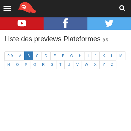
Liste des previews Plateformes
(0)
0-9
A
B
C
D
E
F
G
H
I
J
K
L
M
N
O
P
Q
R
S
T
U
V
W
X
Y
Z