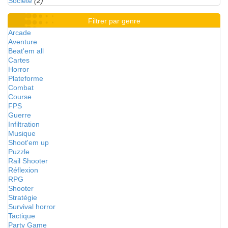
Société
(2)
Filtrer par genre
Arcade
Aventure
Beat'em all
Cartes
Horror
Plateforme
Combat
Course
FPS
Guerre
Infiltration
Musique
Shoot'em up
Puzzle
Rail Shooter
Réflexion
RPG
Shooter
Stratégie
Survival horror
Tactique
Party Game