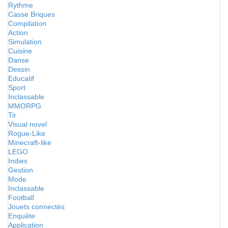
Rythme
Casse Briques
Compilation
Action
Simulation
Cuisine
Danse
Dessin
Educatif
Sport
Inclassable
MMORPG
Tir
Visual novel
Rogue-Like
Minecraft-like
LEGO
Indies
Gestion
Mode
Inclassable
Football
Jouets connectés
Enquête
Application