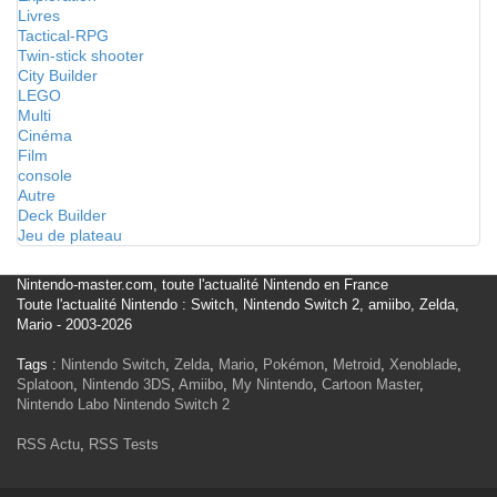
Livres
Tactical-RPG
Twin-stick shooter
City Builder
LEGO
Multi
Cinéma
Film
console
Autre
Deck Builder
Jeu de plateau
Nintendo-master.com, toute l'actualité Nintendo en France
Toute l'actualité Nintendo : Switch, Nintendo Switch 2, amiibo, Zelda,
Mario - 2003-2026
Tags :
Nintendo Switch
,
Zelda
,
Mario
,
Pokémon
,
Metroid
,
Xenoblade
,
Splatoon
,
Nintendo 3DS
,
Amiibo
,
My Nintendo
,
Cartoon Master
,
Nintendo Labo
Nintendo Switch 2
RSS Actu
,
RSS Tests