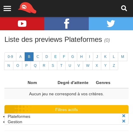
Liste des previews Plateformes
(0)
0-9
A
B
C
D
E
F
G
H
I
J
K
L
M
N
O
P
Q
R
S
T
U
V
W
X
Y
Z
Nom
Degré d'attente
Genres
Aucun jeu ne correspond à vos critères.
Filtres actifs
Plateformes
Gestion