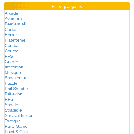
Filtrer par genre
Arcade
Aventure
Beat'em all
Cartes
Horror
Plateforme
Combat
Course
FPS
Guerre
Infiltration
Musique
Shoot'em up
Puzzle
Rail Shooter
Réflexion
RPG
Shooter
Stratégie
Survival horror
Tactique
Party Game
Point & Click