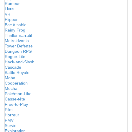
Rumeur
Livre
VR
Flipper
Bac à sable
Rainy Frog
Thriller narratif
Metroidvania
Tower Defense
Dungeon RPG
Rogue-Lite
Hack-and-Slash
Cascade
Battle Royale
Moba
Coopération
Mecha
Pokémon-Like
Casse-tête
Free-to-Play
Film
Horreur
FMV
Survie
Exploration