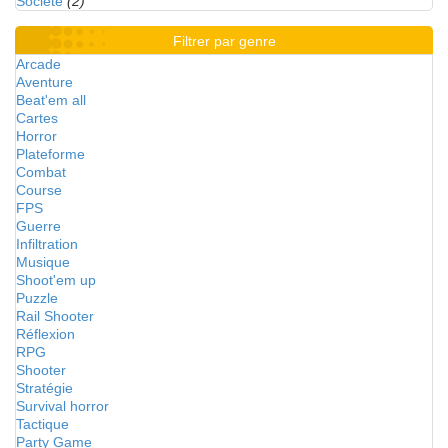
Société
(2)
Filtrer par genre
Arcade
Aventure
Beat'em all
Cartes
Horror
Plateforme
Combat
Course
FPS
Guerre
Infiltration
Musique
Shoot'em up
Puzzle
Rail Shooter
Réflexion
RPG
Shooter
Stratégie
Survival horror
Tactique
Party Game