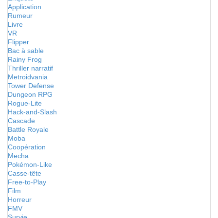
Application
Rumeur
Livre
VR
Flipper
Bac à sable
Rainy Frog
Thriller narratif
Metroidvania
Tower Defense
Dungeon RPG
Rogue-Lite
Hack-and-Slash
Cascade
Battle Royale
Moba
Coopération
Mecha
Pokémon-Like
Casse-tête
Free-to-Play
Film
Horreur
FMV
Survie