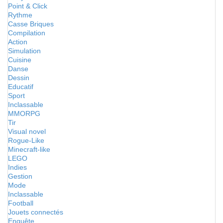
Point & Click
Rythme
Casse Briques
Compilation
Action
Simulation
Cuisine
Danse
Dessin
Educatif
Sport
Inclassable
MMORPG
Tir
Visual novel
Rogue-Like
Minecraft-like
LEGO
Indies
Gestion
Mode
Inclassable
Football
Jouets connectés
Enquête