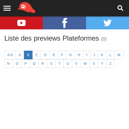
Liste des previews Plateformes
(0)
0-9
A
B
C
D
E
F
G
H
I
J
K
L
M
N
O
P
Q
R
S
T
U
V
W
X
Y
Z