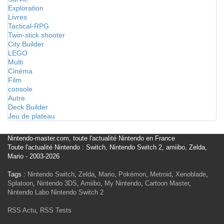
Exploration
Livres
Tactical-RPG
Twin-stick shooter
City Builder
LEGO
Multi
Cinéma
Film
console
Autre
Deck Builder
Jeu de plateau
Nintendo-master.com, toute l'actualité Nintendo en France
Toute l'actualité Nintendo : Switch, Nintendo Switch 2, amiibo, Zelda,
Mario - 2003-2026
Tags :
Nintendo Switch
,
Zelda
,
Mario
,
Pokémon
,
Metroid
,
Xenoblade
,
Splatoon
,
Nintendo 3DS
,
Amiibo
,
My Nintendo
,
Cartoon Master
,
Nintendo Labo
Nintendo Switch 2
RSS Actu
,
RSS Tests