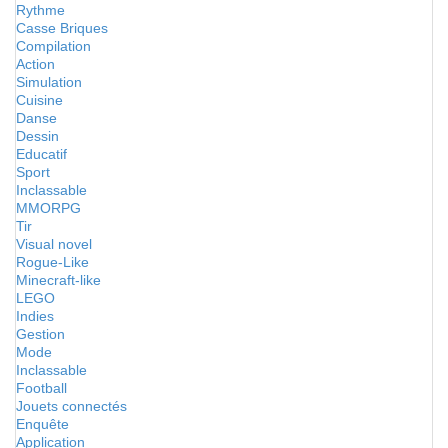
Rythme
Casse Briques
Compilation
Action
Simulation
Cuisine
Danse
Dessin
Educatif
Sport
Inclassable
MMORPG
Tir
Visual novel
Rogue-Like
Minecraft-like
LEGO
Indies
Gestion
Mode
Inclassable
Football
Jouets connectés
Enquête
Application