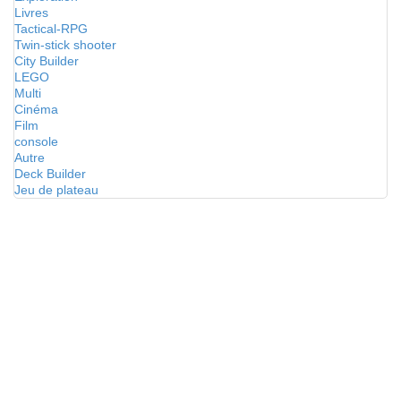
Livres
Tactical-RPG
Twin-stick shooter
City Builder
LEGO
Multi
Cinéma
Film
console
Autre
Deck Builder
Jeu de plateau