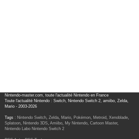
Nintendo-master.com, toute l'actualité Nintendo en France
Toute l'actualité Nintendo : Switch, Nintendo Switch 2, amiibo, Zelda,
Mario - 2003-2026
Tags :
Nintendo Switch
,
Zelda
,
Mario
,
Pokémon
,
Metroid
,
Xenoblade
,
Splatoon
,
Nintendo 3DS
,
Amiibo
,
My Nintendo
,
Cartoon Master
,
Nintendo Labo
Nintendo Switch 2