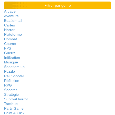
Filtrer par genre
Arcade
Aventure
Beat'em all
Cartes
Horror
Plateforme
Combat
Course
FPS
Guerre
Infiltration
Musique
Shoot'em up
Puzzle
Rail Shooter
Réflexion
RPG
Shooter
Stratégie
Survival horror
Tactique
Party Game
Point & Click