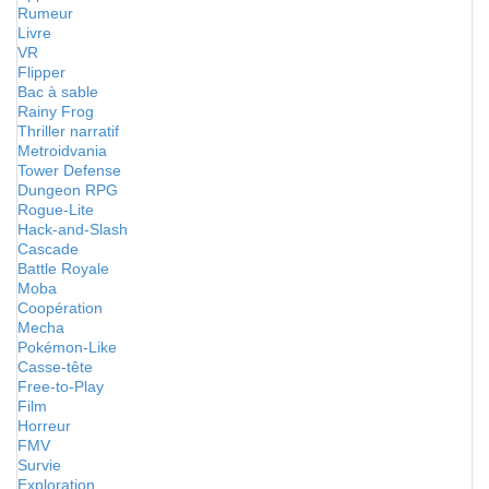
Rumeur
Livre
VR
Flipper
Bac à sable
Rainy Frog
Thriller narratif
Metroidvania
Tower Defense
Dungeon RPG
Rogue-Lite
Hack-and-Slash
Cascade
Battle Royale
Moba
Coopération
Mecha
Pokémon-Like
Casse-tête
Free-to-Play
Film
Horreur
FMV
Survie
Exploration