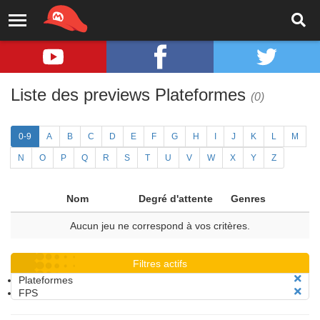
Liste des previews Plateformes
(0)
0-9
A
B
C
D
E
F
G
H
I
J
K
L
M
N
O
P
Q
R
S
T
U
V
W
X
Y
Z
Nom
Degré d'attente
Genres
Aucun jeu ne correspond à vos critères.
Filtres actifs
Plateformes
FPS