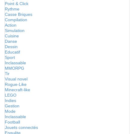
Point & Click
Rythme
Casse Briques
Compilation
Action
Simulation
Cuisine
Danse
Dessin
Educatif
Sport
Inclassable
MMORPG
Tir
Visual novel
Rogue-Like
Minecraft-like
LEGO
Indies
Gestion
Mode
Inclassable
Football
Jouets connectés
Enquête