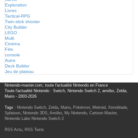
Exploration
Livres
Tactical-RPG
Twin-stick shooter
City Builder
LEGO
Multi
Cinéma
Film
console
Autre
Deck Builder
Jeu de plateau
Nintendo-master.com, toute l'actualité Nintendo en France
Toute l'actualité Nintendo : Switch, Nintendo Switch 2, amiibo, Zelda,
Mario - 2003-2026
Tags :
Nintendo Switch
,
Zelda
,
Mario
,
Pokémon
,
Metroid
,
Xenoblade
,
Splatoon
,
Nintendo 3DS
,
Amiibo
,
My Nintendo
,
Cartoon Master
,
Nintendo Labo
Nintendo Switch 2
RSS Actu
,
RSS Tests