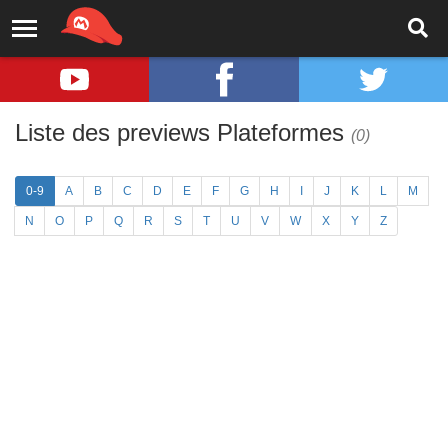
Liste des previews Plateformes
(0)
0-9
A
B
C
D
E
F
G
H
I
J
K
L
M
N
O
P
Q
R
S
T
U
V
W
X
Y
Z