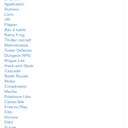
Application
Rumeur
Livre
VR
Flipper
Bac à sable
Rainy Frog
Thriller narratif
Metroidvania
Tower Defense
Dungeon RPG
Rogue-Lite
Hack-and-Slash
Cascade
Battle Royale
Moba
Coopération
Mecha
Pokémon-Like
Casse-tête
Free-to-Play
Film
Horreur
FMV
Survie