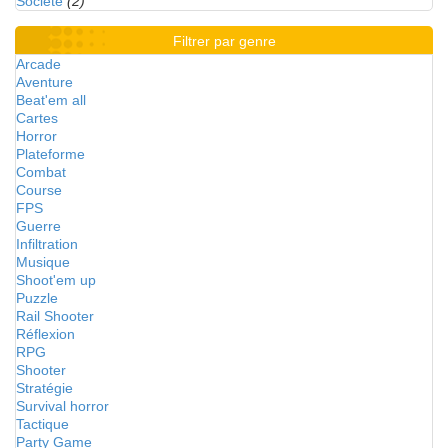
Société
(2)
Filtrer par genre
Arcade
Aventure
Beat'em all
Cartes
Horror
Plateforme
Combat
Course
FPS
Guerre
Infiltration
Musique
Shoot'em up
Puzzle
Rail Shooter
Réflexion
RPG
Shooter
Stratégie
Survival horror
Tactique
Party Game