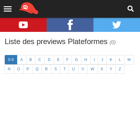
Liste des previews Plateformes
(0)
0-9
A
B
C
D
E
F
G
H
I
J
K
L
M
N
O
P
Q
R
S
T
U
V
W
X
Y
Z