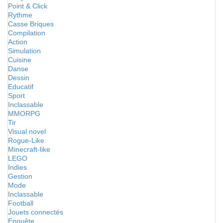
Point & Click
Rythme
Casse Briques
Compilation
Action
Simulation
Cuisine
Danse
Dessin
Educatif
Sport
Inclassable
MMORPG
Tir
Visual novel
Rogue-Like
Minecraft-like
LEGO
Indies
Gestion
Mode
Inclassable
Football
Jouets connectés
Enquête