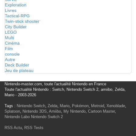
Exploration
Livres
Tactical-RPG
Twin-stick shooter
City Builder
LEGO
Multi
Cinéma
Film
console
Autre
Deck Builder
Jeu de plateau
Nintendo-master.com, toute l'actualité Nintendo en France
Toute l'actualité Nintendo : Switch, Nintendo Switch 2, amiibo, Zelda,
Mario - 2003-2026
Tags :
Nintendo Switch
,
Zelda
,
Mario
,
Pokémon
,
Metroid
,
Xenoblade
,
Splatoon
,
Nintendo 3DS
,
Amiibo
,
My Nintendo
,
Cartoon Master
,
Nintendo Labo
Nintendo Switch 2
RSS Actu
,
RSS Tests