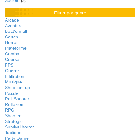
Société
(2)
Filtrer par genre
Arcade
Aventure
Beat'em all
Cartes
Horror
Plateforme
Combat
Course
FPS
Guerre
Infiltration
Musique
Shoot'em up
Puzzle
Rail Shooter
Réflexion
RPG
Shooter
Stratégie
Survival horror
Tactique
Party Game