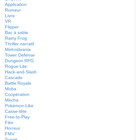
Application
Rumeur
Livre
VR
Flipper
Bac à sable
Rainy Frog
Thriller narratif
Metroidvania
Tower Defense
Dungeon RPG
Rogue-Lite
Hack-and-Slash
Cascade
Battle Royale
Moba
Coopération
Mecha
Pokémon-Like
Casse-tête
Free-to-Play
Film
Horreur
FMV
Survie