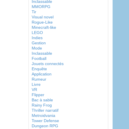
Inclassable
MMORPG
Tir
Visual novel
Rogue-Like
Minecraft-like
LEGO
Indies
Gestion
Mode
Inclassable
Football
Jouets connectés
Enquête
Application
Rumeur
Livre
VR
Flipper
Bac à sable
Rainy Frog
Thriller narratif
Metroidvania
Tower Defense
Dungeon RPG