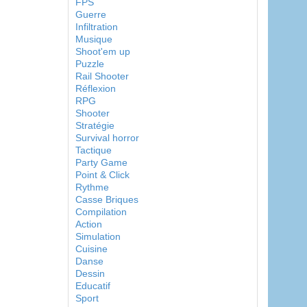
FPS
Guerre
Infiltration
Musique
Shoot'em up
Puzzle
Rail Shooter
Réflexion
RPG
Shooter
Stratégie
Survival horror
Tactique
Party Game
Point & Click
Rythme
Casse Briques
Compilation
Action
Simulation
Cuisine
Danse
Dessin
Educatif
Sport