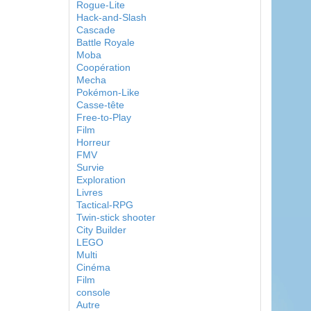
Rogue-Lite
Hack-and-Slash
Cascade
Battle Royale
Moba
Coopération
Mecha
Pokémon-Like
Casse-tête
Free-to-Play
Film
Horreur
FMV
Survie
Exploration
Livres
Tactical-RPG
Twin-stick shooter
City Builder
LEGO
Multi
Cinéma
Film
console
Autre