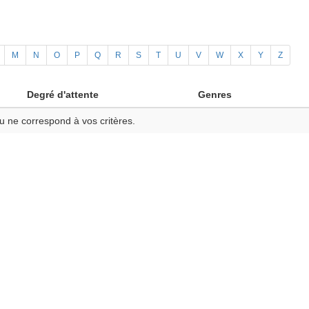
M
N
O
P
Q
R
S
T
U
V
W
X
Y
Z
Degré d'attente
Genres
u ne correspond à vos critères.