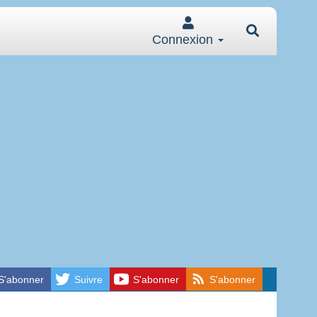
Connexion
S'abonner
Suivre
S'abonner
S'abonner