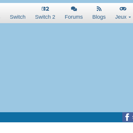
s
Switch
Switch 2
Forums
Blogs
Jeux