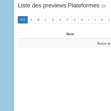
Liste des previews Plateformes
(0)
0-9
A
B
C
D
E
F
G
H
I
J
K
L
Nom
Aucun je