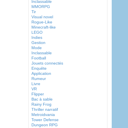
Inclassable
MMORPG
Tir
Visual novel
Rogue-Like
Minecraft-like
LEGO
Indies
Gestion
Mode
Inclassable
Football
Jouets connectés
Enquête
Application
Rumeur
Livre
VR
Flipper
Bac à sable
Rainy Frog
Thriller narratif
Metroidvania
Tower Defense
Dungeon RPG