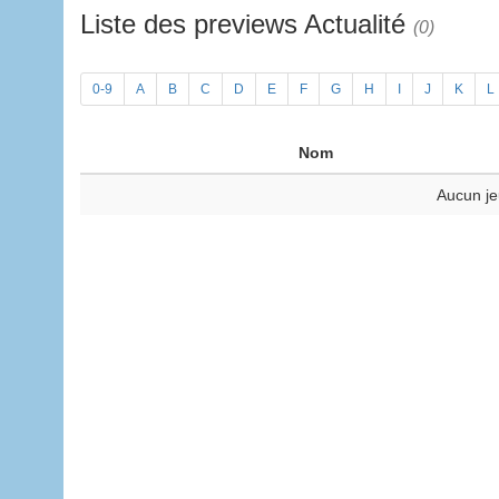
Liste des previews Actualité
(0)
0-9
A
B
C
D
E
F
G
H
I
J
K
L
Nom
Aucun je