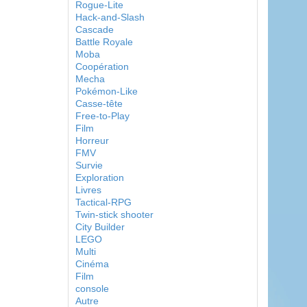
Rogue-Lite
Hack-and-Slash
Cascade
Battle Royale
Moba
Coopération
Mecha
Pokémon-Like
Casse-tête
Free-to-Play
Film
Horreur
FMV
Survie
Exploration
Livres
Tactical-RPG
Twin-stick shooter
City Builder
LEGO
Multi
Cinéma
Film
console
Autre