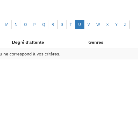
M
N
O
P
Q
R
S
T
U
V
W
X
Y
Z
Degré d'attente
Genres
u ne correspond à vos critères.