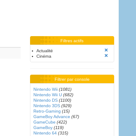
Filtres actifs
Actualité
Cinéma
Filtrer par console
Nintendo Wii
(1081)
Nintendo Wii U
(682)
Nintendo DS
(1100)
Nintendo 3DS
(929)
Retro-Gaming
(15)
GameBoy Advance
(67)
GameCube
(422)
GameBoy
(119)
Nintendo 64
(315)