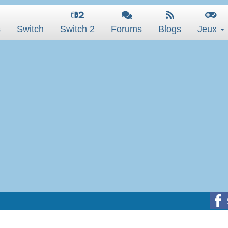
s
Switch
Switch 2
Forums
Blogs
Jeux