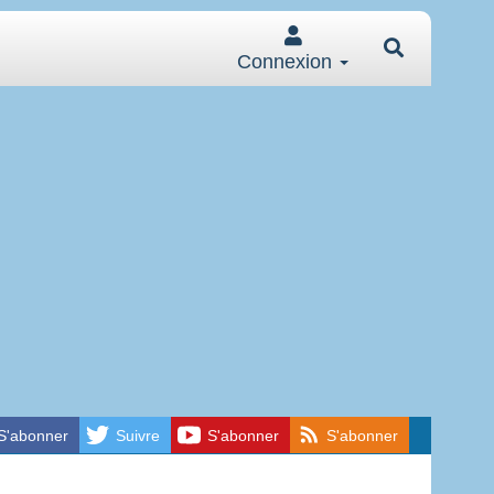
Connexion
S'abonner
Suivre
S'abonner
S'abonner