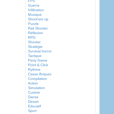
FPS
Guerre
Infiltration
Musique
Shoot'em up
Puzzle
Rail Shooter
Réflexion
RPG
Shooter
Stratégie
Survival horror
Tactique
Party Game
Point & Click
Rythme
Casse Briques
Compilation
Action
Simulation
Cuisine
Danse
Dessin
Educatif
Sport