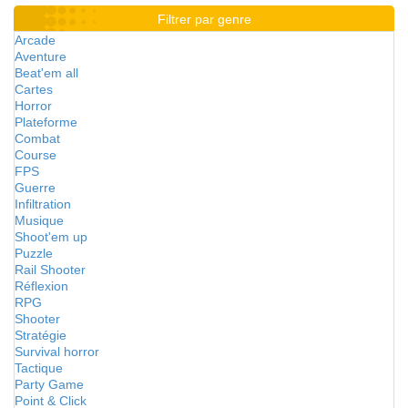
Filtrer par genre
Arcade
Aventure
Beat'em all
Cartes
Horror
Plateforme
Combat
Course
FPS
Guerre
Infiltration
Musique
Shoot'em up
Puzzle
Rail Shooter
Réflexion
RPG
Shooter
Stratégie
Survival horror
Tactique
Party Game
Point & Click