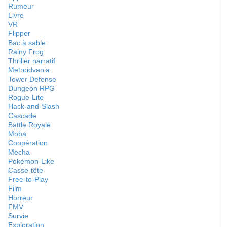
Rumeur
Livre
VR
Flipper
Bac à sable
Rainy Frog
Thriller narratif
Metroidvania
Tower Defense
Dungeon RPG
Rogue-Lite
Hack-and-Slash
Cascade
Battle Royale
Moba
Coopération
Mecha
Pokémon-Like
Casse-tête
Free-to-Play
Film
Horreur
FMV
Survie
Exploration