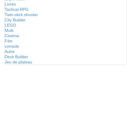
Livres
Tactical-RPG
Twin-stick shooter
City Builder
LEGO
Multi
Cinéma
Film
console
Autre
Deck Builder
Jeu de plateau