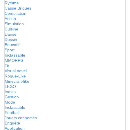
Rythme
Casse Briques
Compilation
Action
Simulation
Cuisine
Danse
Dessin
Educatif
Sport
Inclassable
MMORPG
Tir
Visual novel
Rogue-Like
Minecraft-like
LEGO
Indies
Gestion
Mode
Inclassable
Football
Jouets connectés
Enquête
Application