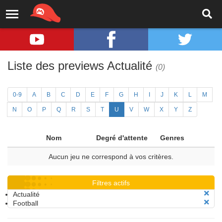
Liste des previews Actualité
(0)
0-9
A
B
C
D
E
F
G
H
I
J
K
L
M
N
O
P
Q
R
S
T
U
V
W
X
Y
Z
Nom
Degré d'attente
Genres
Aucun jeu ne correspond à vos critères.
Filtres actifs
Actualité
Football