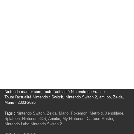
Nintendo-master.com, toute l'actualité Nintendo en France
Toute l'actualité Nintendo : Switch, Nintendo Switch 2, amiibo, Zelda,
Mario - 2003-2026
Tags :
Nintendo Switch
,
Zelda
,
Mario
,
Pokémon
,
Metroid
,
Xenoblade
,
Splatoon
,
Nintendo 3DS
,
Amiibo
,
My Nintendo
,
Cartoon Master
,
Nintendo Labo
Nintendo Switch 2