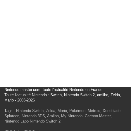
Nintendo-master.com, toute l'actualité Nintendo en France
Toute l'actualité Nintendo : Switch, Nintendo Switch 2, amiibo, Zelda,
Mario - 2003-2026
Tags :
Nintendo Switch
,
Zelda
,
Mario
,
Pokémon
,
Metroid
,
Xenoblade
,
Splatoon
,
Nintendo 3DS
,
Amiibo
,
My Nintendo
,
Cartoon Master
,
Nintendo Labo
Nintendo Switch 2