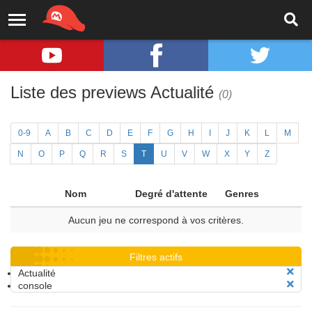
Liste des previews Actualité
(0)
0-9
A
B
C
D
E
F
G
H
I
J
K
L
M
N
O
P
Q
R
S
T
U
V
W
X
Y
Z
Nom
Degré d'attente
Genres
Aucun jeu ne correspond à vos critères.
Filtres actifs
Actualité
console