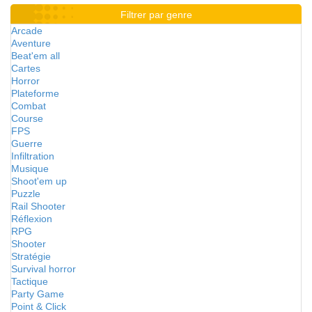
Filtrer par genre
Arcade
Aventure
Beat'em all
Cartes
Horror
Plateforme
Combat
Course
FPS
Guerre
Infiltration
Musique
Shoot'em up
Puzzle
Rail Shooter
Réflexion
RPG
Shooter
Stratégie
Survival horror
Tactique
Party Game
Point & Click