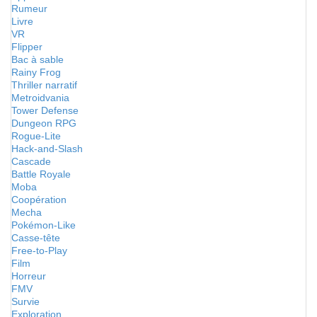
Rumeur
Livre
VR
Flipper
Bac à sable
Rainy Frog
Thriller narratif
Metroidvania
Tower Defense
Dungeon RPG
Rogue-Lite
Hack-and-Slash
Cascade
Battle Royale
Moba
Coopération
Mecha
Pokémon-Like
Casse-tête
Free-to-Play
Film
Horreur
FMV
Survie
Exploration