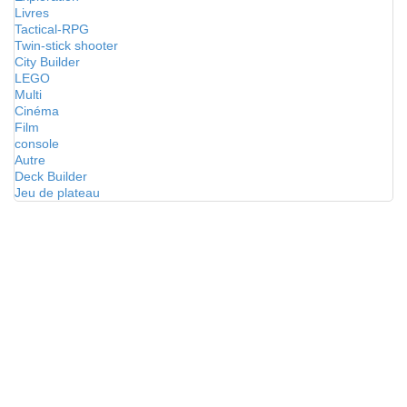
Livres
Tactical-RPG
Twin-stick shooter
City Builder
LEGO
Multi
Cinéma
Film
console
Autre
Deck Builder
Jeu de plateau