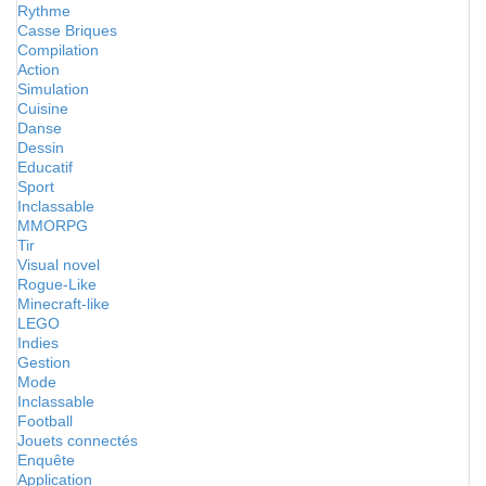
Rythme
Casse Briques
Compilation
Action
Simulation
Cuisine
Danse
Dessin
Educatif
Sport
Inclassable
MMORPG
Tir
Visual novel
Rogue-Like
Minecraft-like
LEGO
Indies
Gestion
Mode
Inclassable
Football
Jouets connectés
Enquête
Application