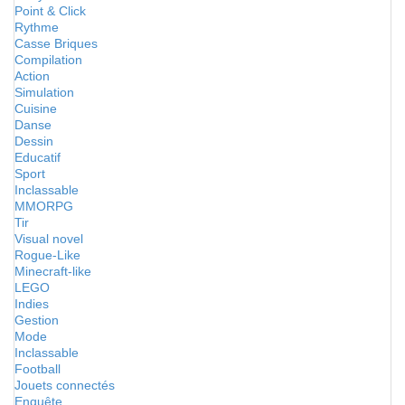
Point & Click
Rythme
Casse Briques
Compilation
Action
Simulation
Cuisine
Danse
Dessin
Educatif
Sport
Inclassable
MMORPG
Tir
Visual novel
Rogue-Like
Minecraft-like
LEGO
Indies
Gestion
Mode
Inclassable
Football
Jouets connectés
Enquête