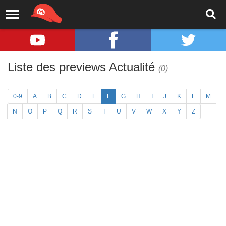
Liste des previews Actualité
(0)
0-9
A
B
C
D
E
F
G
H
I
J
K
L
M
N
O
P
Q
R
S
T
U
V
W
X
Y
Z