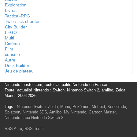
Exploration
Livres
Tactical-RPG
Twin-stick shooter
City Builder
LEGO
Multi
Cinéma
Film
console
Autre
Deck Builder
Jeu de plateau
Nintendo-master.com, toute l'actualité Nintendo en France
Toute l'actualité Nintendo : Switch, Nintendo Switch 2, amiibo, Zelda,
Mario - 2003-2026
Tags :
Nintendo Switch
,
Zelda
,
Mario
,
Pokémon
,
Metroid
,
Xenoblade
,
Splatoon
,
Nintendo 3DS
,
Amiibo
,
My Nintendo
,
Cartoon Master
,
Nintendo Labo
Nintendo Switch 2
RSS Actu
,
RSS Tests