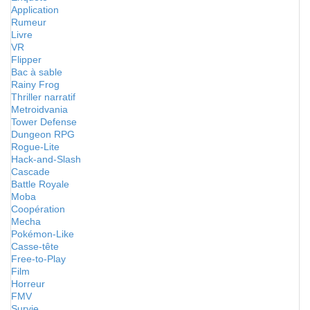
Application
Rumeur
Livre
VR
Flipper
Bac à sable
Rainy Frog
Thriller narratif
Metroidvania
Tower Defense
Dungeon RPG
Rogue-Lite
Hack-and-Slash
Cascade
Battle Royale
Moba
Coopération
Mecha
Pokémon-Like
Casse-tête
Free-to-Play
Film
Horreur
FMV
Survie