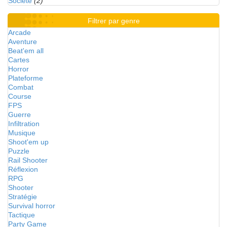
Société
(2)
Filtrer par genre
Arcade
Aventure
Beat'em all
Cartes
Horror
Plateforme
Combat
Course
FPS
Guerre
Infiltration
Musique
Shoot'em up
Puzzle
Rail Shooter
Réflexion
RPG
Shooter
Stratégie
Survival horror
Tactique
Party Game