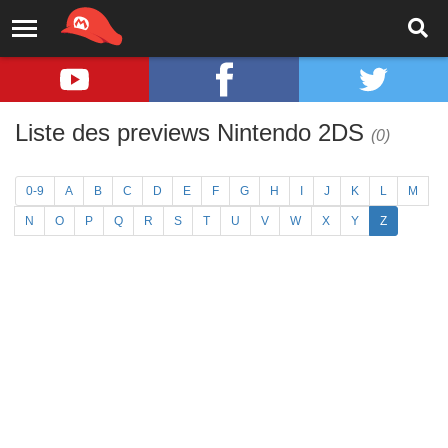
Liste des previews Nintendo 2DS
(0)
0-9
A
B
C
D
E
F
G
H
I
J
K
L
M
N
O
P
Q
R
S
T
U
V
W
X
Y
Z