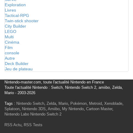
Exploration
Livres
Tactical-RPG
Twin-stick shooter
City Builder
LEGO
Multi
Cinéma
Film
console
Autre
Deck Builder
Jeu de plateau
Nintendo-master.com, toute l'actualité Nintendo en France
Toute l'actualité Nintendo : Switch, Nintendo Switch 2, amiibo, Zelda,
Mario - 2003-2026
Tags :
Nintendo Switch
,
Zelda
,
Mario
,
Pokémon
,
Metroid
,
Xenoblade
,
Splatoon
,
Nintendo 3DS
,
Amiibo
,
My Nintendo
,
Cartoon Master
,
Nintendo Labo
Nintendo Switch 2
RSS Actu
,
RSS Tests