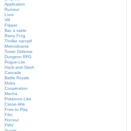
Application
Rumeur
Livre
VR
Flipper
Bac à sable
Rainy Frog
Thriller narratif
Metroidvania
Tower Defense
Dungeon RPG
Rogue-Lite
Hack-and-Slash
Cascade
Battle Royale
Moba
Coopération
Mecha
Pokémon-Like
Casse-tête
Free-to-Play
Film
Horreur
FMV
Survie