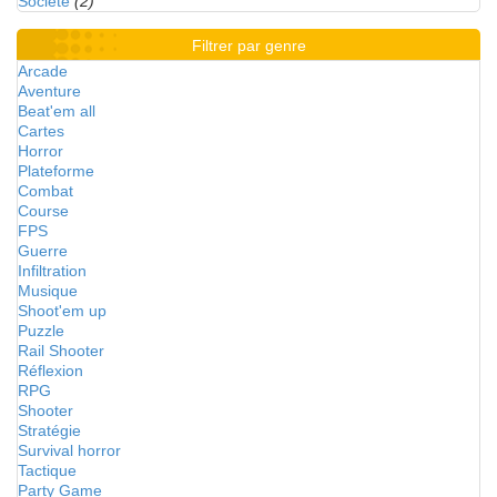
Société
(2)
Filtrer par genre
Arcade
Aventure
Beat'em all
Cartes
Horror
Plateforme
Combat
Course
FPS
Guerre
Infiltration
Musique
Shoot'em up
Puzzle
Rail Shooter
Réflexion
RPG
Shooter
Stratégie
Survival horror
Tactique
Party Game