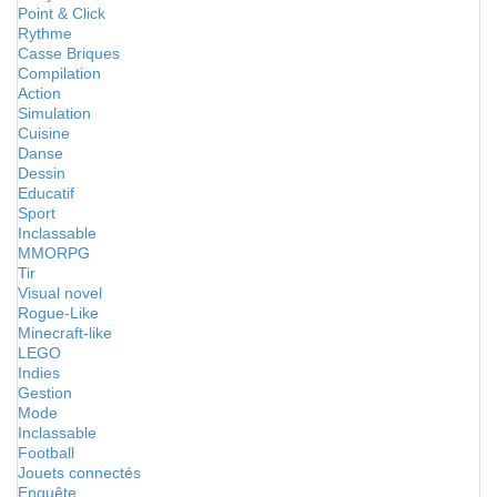
Point & Click
Rythme
Casse Briques
Compilation
Action
Simulation
Cuisine
Danse
Dessin
Educatif
Sport
Inclassable
MMORPG
Tir
Visual novel
Rogue-Like
Minecraft-like
LEGO
Indies
Gestion
Mode
Inclassable
Football
Jouets connectés
Enquête