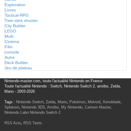
Exploration
Livres
Tactical-RPG
Twin-stick shooter
City Builder
LEGO
Multi
Cinéma
Film
console
Autre
Deck Builder
Jeu de plateau
Nintendo-master.com, toute l'actualité Nintendo en France
Toute l'actualité Nintendo : Switch, Nintendo Switch 2, amiibo, Zelda,
Mario - 2003-2026
Tags :
Nintendo Switch
,
Zelda
,
Mario
,
Pokémon
,
Metroid
,
Xenoblade
,
Splatoon
,
Nintendo 3DS
,
Amiibo
,
My Nintendo
,
Cartoon Master
,
Nintendo Labo
Nintendo Switch 2
RSS Actu
,
RSS Tests