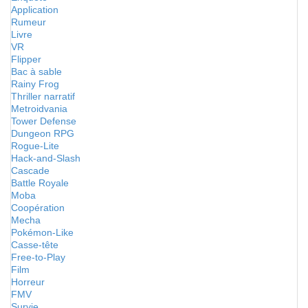
Application
Rumeur
Livre
VR
Flipper
Bac à sable
Rainy Frog
Thriller narratif
Metroidvania
Tower Defense
Dungeon RPG
Rogue-Lite
Hack-and-Slash
Cascade
Battle Royale
Moba
Coopération
Mecha
Pokémon-Like
Casse-tête
Free-to-Play
Film
Horreur
FMV
Survie