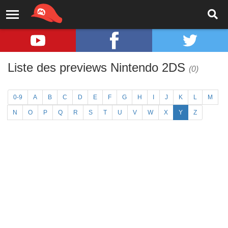
Liste des previews Nintendo 2DS
(0)
0-9
A
B
C
D
E
F
G
H
I
J
K
L
M
N
O
P
Q
R
S
T
U
V
W
X
Y
Z