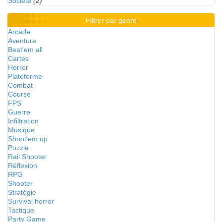
Société
(2)
Filtrer par genre
Arcade
Aventure
Beat'em all
Cartes
Horror
Plateforme
Combat
Course
FPS
Guerre
Infiltration
Musique
Shoot'em up
Puzzle
Rail Shooter
Réflexion
RPG
Shooter
Stratégie
Survival horror
Tactique
Party Game