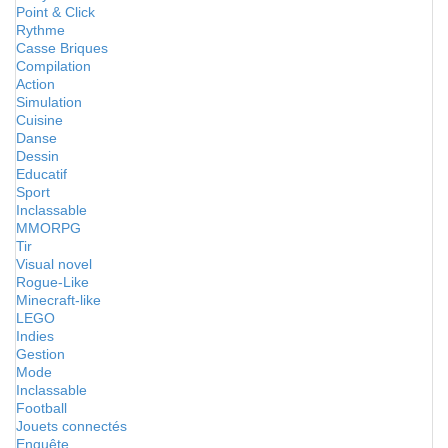
Point & Click
Rythme
Casse Briques
Compilation
Action
Simulation
Cuisine
Danse
Dessin
Educatif
Sport
Inclassable
MMORPG
Tir
Visual novel
Rogue-Like
Minecraft-like
LEGO
Indies
Gestion
Mode
Inclassable
Football
Jouets connectés
Enquête