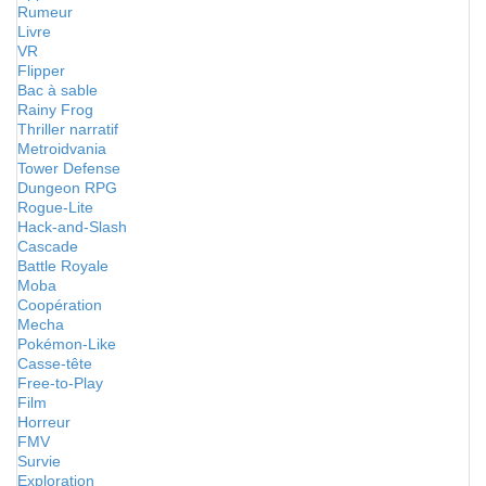
Rumeur
Livre
VR
Flipper
Bac à sable
Rainy Frog
Thriller narratif
Metroidvania
Tower Defense
Dungeon RPG
Rogue-Lite
Hack-and-Slash
Cascade
Battle Royale
Moba
Coopération
Mecha
Pokémon-Like
Casse-tête
Free-to-Play
Film
Horreur
FMV
Survie
Exploration