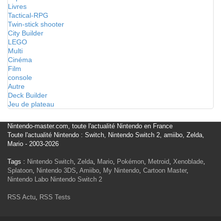
Livres
Tactical-RPG
Twin-stick shooter
City Builder
LEGO
Multi
Cinéma
Film
console
Autre
Deck Builder
Jeu de plateau
Nintendo-master.com, toute l'actualité Nintendo en France
Toute l'actualité Nintendo : Switch, Nintendo Switch 2, amiibo, Zelda,
Mario - 2003-2026
Tags :
Nintendo Switch
,
Zelda
,
Mario
,
Pokémon
,
Metroid
,
Xenoblade
,
Splatoon
,
Nintendo 3DS
,
Amiibo
,
My Nintendo
,
Cartoon Master
,
Nintendo Labo
Nintendo Switch 2
RSS Actu
,
RSS Tests