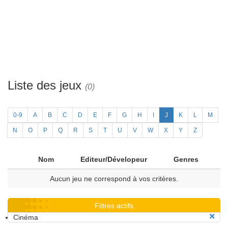
Liste des jeux
(0)
0-9
A
B
C
D
E
F
G
H
I
J
K
L
M
N
O
P
Q
R
S
T
U
V
W
X
Y
Z
Nom
Editeur/Dévelopeur
Genres
Aucun jeu ne correspond à vos critères.
Filtres actifs
Cinéma