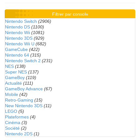
Filtrer par console
Nintendo Switch
(2906)
Nintendo DS
(1100)
Nintendo Wii
(1081)
Nintendo 3DS
(929)
Nintendo Wii U
(682)
GameCube
(422)
Nintendo 64
(315)
Nintendo Switch 2
(231)
NES
(138)
Super NES
(137)
GameBoy
(119)
Actualité
(111)
GameBoy Advance
(67)
Mobile
(42)
Retro-Gaming
(15)
New Nintendo 3DS
(11)
LEGO
(5)
Plateformes
(4)
Cinéma
(3)
Société
(2)
Nintendo 2DS
(1)