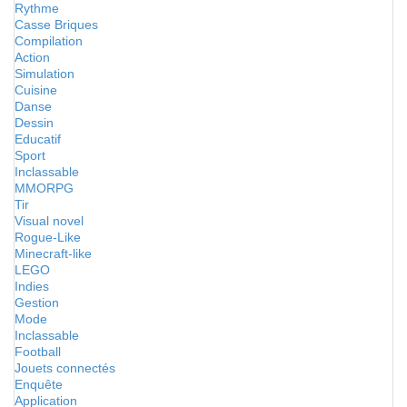
Rythme
Casse Briques
Compilation
Action
Simulation
Cuisine
Danse
Dessin
Educatif
Sport
Inclassable
MMORPG
Tir
Visual novel
Rogue-Like
Minecraft-like
LEGO
Indies
Gestion
Mode
Inclassable
Football
Jouets connectés
Enquête
Application