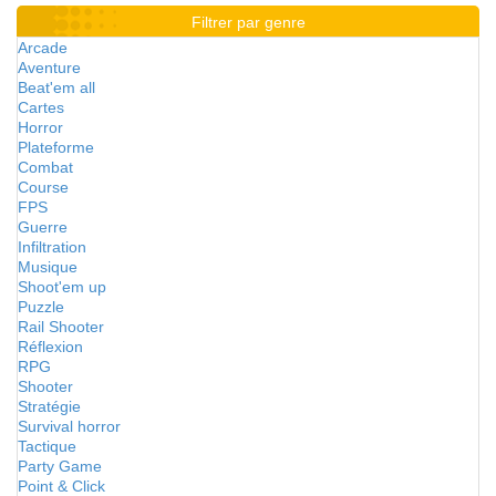
Filtrer par genre
Arcade
Aventure
Beat'em all
Cartes
Horror
Plateforme
Combat
Course
FPS
Guerre
Infiltration
Musique
Shoot'em up
Puzzle
Rail Shooter
Réflexion
RPG
Shooter
Stratégie
Survival horror
Tactique
Party Game
Point & Click