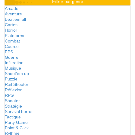
Filtrer par genre
Arcade
Aventure
Beat'em all
Cartes
Horror
Plateforme
Combat
Course
FPS
Guerre
Infiltration
Musique
Shoot'em up
Puzzle
Rail Shooter
Réflexion
RPG
Shooter
Stratégie
Survival horror
Tactique
Party Game
Point & Click
Rythme