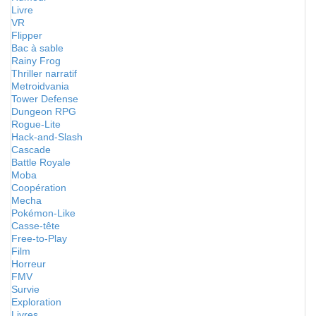
Livre
VR
Flipper
Bac à sable
Rainy Frog
Thriller narratif
Metroidvania
Tower Defense
Dungeon RPG
Rogue-Lite
Hack-and-Slash
Cascade
Battle Royale
Moba
Coopération
Mecha
Pokémon-Like
Casse-tête
Free-to-Play
Film
Horreur
FMV
Survie
Exploration
Livres