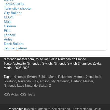
Tactical-RPG
Twin-stick shooter
City Builder
LEGO
Multi
Cinéma
Film
console
Autre
Deck Builder
Jeu de plateau
Nintendo-master.com, toute l'actualité Nintendo en France
Toute l'actualité Nintendo : Switch, Nintendo Switch 2, amiibo, Zelda,
Mario - 2003-2026
Tags :
Nintendo Switch
,
Zelda
,
Mario
,
Pokémon
,
Metroid
,
Xenoblade
,
Splatoon
,
Nintendo 3DS
,
Amiibo
,
My Nintendo
,
Cartoon Master
,
Nintendo Labo
Nintendo Switch 2
RSS Actu
,
RSS Tests
Partenaires (
Devenir Partenaire
) :
All-Nintendo
-
Next-Nintendo
-
Jeux
-