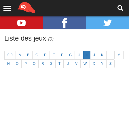
Liste des jeux
(0)
0-9
A
B
C
D
E
F
G
H
I
J
K
L
M
N
O
P
Q
R
S
T
U
V
W
X
Y
Z