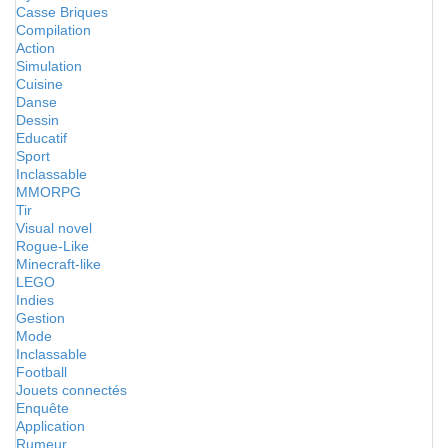
Casse Briques
Compilation
Action
Simulation
Cuisine
Danse
Dessin
Educatif
Sport
Inclassable
MMORPG
Tir
Visual novel
Rogue-Like
Minecraft-like
LEGO
Indies
Gestion
Mode
Inclassable
Football
Jouets connectés
Enquête
Application
Rumeur