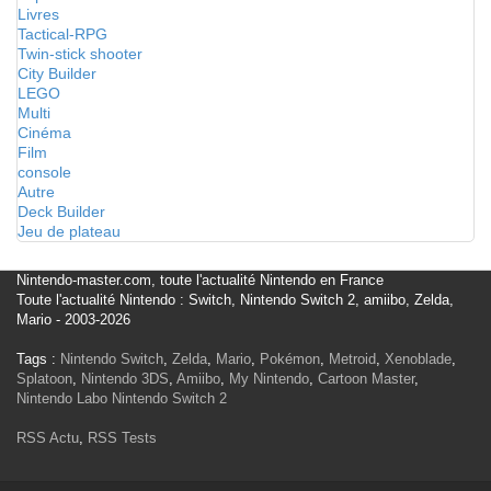
Livres
Tactical-RPG
Twin-stick shooter
City Builder
LEGO
Multi
Cinéma
Film
console
Autre
Deck Builder
Jeu de plateau
Nintendo-master.com, toute l'actualité Nintendo en France
Toute l'actualité Nintendo : Switch, Nintendo Switch 2, amiibo, Zelda,
Mario - 2003-2026
Tags :
Nintendo Switch
,
Zelda
,
Mario
,
Pokémon
,
Metroid
,
Xenoblade
,
Splatoon
,
Nintendo 3DS
,
Amiibo
,
My Nintendo
,
Cartoon Master
,
Nintendo Labo
Nintendo Switch 2
RSS Actu
,
RSS Tests