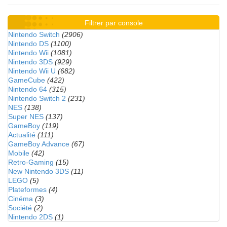
Filtrer par console
Nintendo Switch
(2906)
Nintendo DS
(1100)
Nintendo Wii
(1081)
Nintendo 3DS
(929)
Nintendo Wii U
(682)
GameCube
(422)
Nintendo 64
(315)
Nintendo Switch 2
(231)
NES
(138)
Super NES
(137)
GameBoy
(119)
Actualité
(111)
GameBoy Advance
(67)
Mobile
(42)
Retro-Gaming
(15)
New Nintendo 3DS
(11)
LEGO
(5)
Plateformes
(4)
Cinéma
(3)
Société
(2)
Nintendo 2DS
(1)