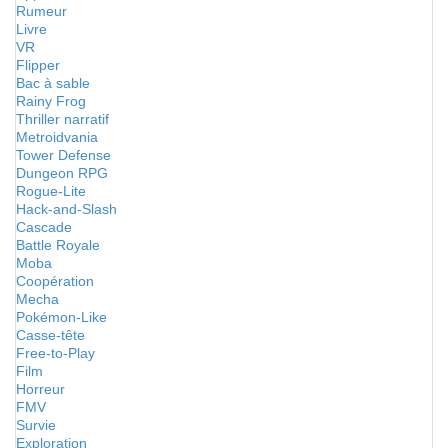
Rumeur
Livre
VR
Flipper
Bac à sable
Rainy Frog
Thriller narratif
Metroidvania
Tower Defense
Dungeon RPG
Rogue-Lite
Hack-and-Slash
Cascade
Battle Royale
Moba
Coopération
Mecha
Pokémon-Like
Casse-tête
Free-to-Play
Film
Horreur
FMV
Survie
Exploration