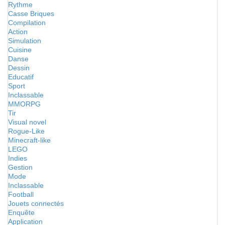
Rythme
Casse Briques
Compilation
Action
Simulation
Cuisine
Danse
Dessin
Educatif
Sport
Inclassable
MMORPG
Tir
Visual novel
Rogue-Like
Minecraft-like
LEGO
Indies
Gestion
Mode
Inclassable
Football
Jouets connectés
Enquête
Application