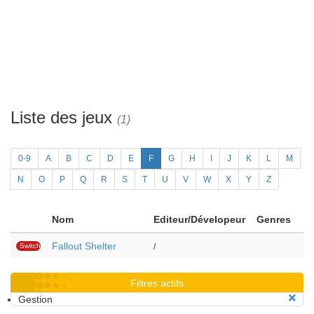
Liste des jeux
(1)
0-9
A
B
C
D
E
F
G
H
I
J
K
L
M
N
O
P
Q
R
S
T
U
V
W
X
Y
Z
Nom
Editeur/Dévelopeur
Genres
Fallout Shelter
Switch
/
Filtres actifs
Gestion