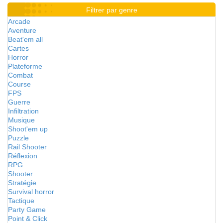
Filtrer par genre
Arcade
Aventure
Beat'em all
Cartes
Horror
Plateforme
Combat
Course
FPS
Guerre
Infiltration
Musique
Shoot'em up
Puzzle
Rail Shooter
Réflexion
RPG
Shooter
Stratégie
Survival horror
Tactique
Party Game
Point & Click