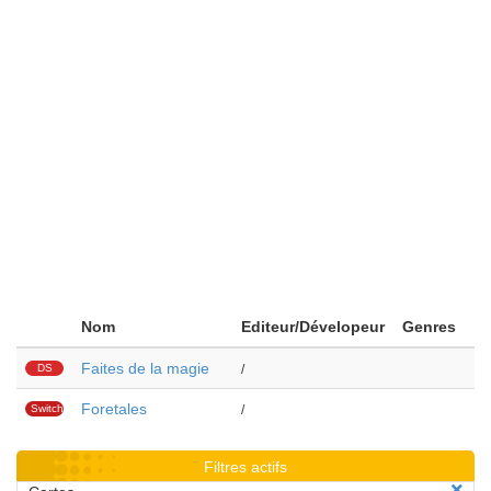
Nom
Editeur/Dévelopeur
Genres
Faites de la magie
DS
/
Foretales
Switch
/
Filtres actifs