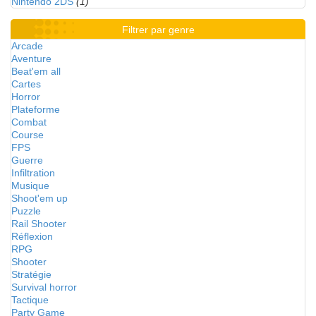
Nintendo 2DS
(1)
Filtrer par genre
Arcade
Aventure
Beat'em all
Cartes
Horror
Plateforme
Combat
Course
FPS
Guerre
Infiltration
Musique
Shoot'em up
Puzzle
Rail Shooter
Réflexion
RPG
Shooter
Stratégie
Survival horror
Tactique
Party Game