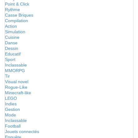
Point & Click
Rythme
Casse Briques
Compilation
Action
Simulation
Cuisine
Danse
Dessin
Educatif
Sport
Inclassable
MMORPG
Tir
Visual novel
Rogue-Like
Minecraft-like
LEGO
Indies
Gestion
Mode
Inclassable
Football
Jouets connectés
Enquête