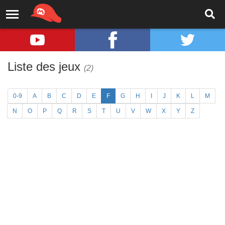
Liste des jeux
(2)
0-9
A
B
C
D
E
F
G
H
I
J
K
L
M
N
O
P
Q
R
S
T
U
V
W
X
Y
Z