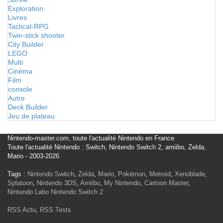
Exploration
Livres
Tactical-RPG
Twin-stick shooter
City Builder
LEGO
Multi
Cinéma
Film
console
Autre
Deck Builder
Jeu de plateau
Nintendo-master.com, toute l'actualité Nintendo en France
Toute l'actualité Nintendo : Switch, Nintendo Switch 2, amiibo, Zelda,
Mario - 2003-2026
Tags :
Nintendo Switch
,
Zelda
,
Mario
,
Pokémon
,
Metroid
,
Xenoblade
,
Splatoon
,
Nintendo 3DS
,
Amiibo
,
My Nintendo
,
Cartoon Master
,
Nintendo Labo
Nintendo Switch 2
RSS Actu
,
RSS Tests