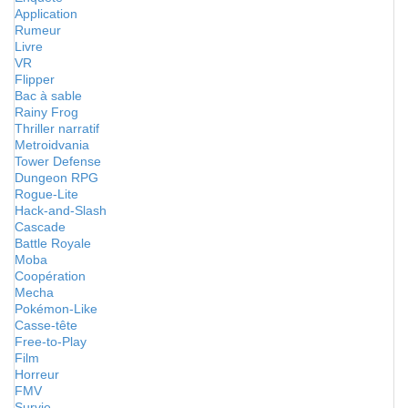
Application
Rumeur
Livre
VR
Flipper
Bac à sable
Rainy Frog
Thriller narratif
Metroidvania
Tower Defense
Dungeon RPG
Rogue-Lite
Hack-and-Slash
Cascade
Battle Royale
Moba
Coopération
Mecha
Pokémon-Like
Casse-tête
Free-to-Play
Film
Horreur
FMV
Survie