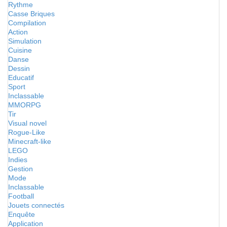
Rythme
Casse Briques
Compilation
Action
Simulation
Cuisine
Danse
Dessin
Educatif
Sport
Inclassable
MMORPG
Tir
Visual novel
Rogue-Like
Minecraft-like
LEGO
Indies
Gestion
Mode
Inclassable
Football
Jouets connectés
Enquête
Application