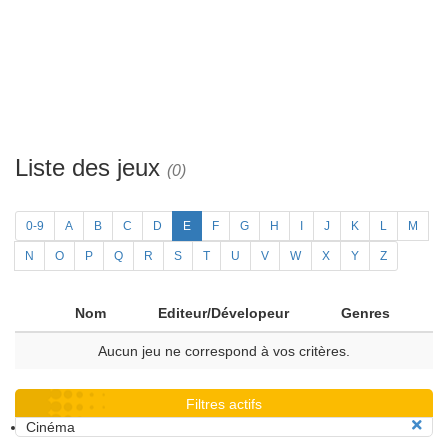
Liste des jeux
(0)
0-9
A
B
C
D
E
F
G
H
I
J
K
L
M
N
O
P
Q
R
S
T
U
V
W
X
Y
Z
Nom
Editeur/Dévelopeur
Genres
Aucun jeu ne correspond à vos critères.
Filtres actifs
Cinéma