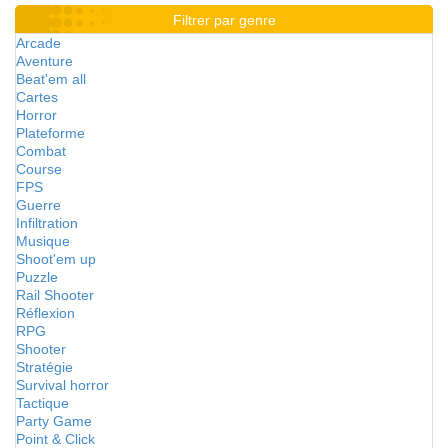
Filtrer par genre
Arcade
Aventure
Beat'em all
Cartes
Horror
Plateforme
Combat
Course
FPS
Guerre
Infiltration
Musique
Shoot'em up
Puzzle
Rail Shooter
Réflexion
RPG
Shooter
Stratégie
Survival horror
Tactique
Party Game
Point & Click