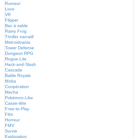
Rumeur
Livre
VR
Flipper
Bac à sable
Rainy Frog
Thriller narratif
Metroidvania
Tower Defense
Dungeon RPG
Rogue-Lite
Hack-and-Slash
Cascade
Battle Royale
Moba
Coopération
Mecha
Pokémon-Like
Casse-tête
Free-to-Play
Film
Horreur
FMV
Survie
Exploration