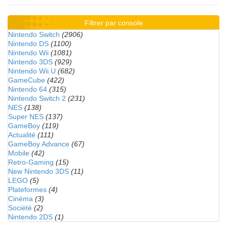
Filtrer par console
Nintendo Switch
(2906)
Nintendo DS
(1100)
Nintendo Wii
(1081)
Nintendo 3DS
(929)
Nintendo Wii U
(682)
GameCube
(422)
Nintendo 64
(315)
Nintendo Switch 2
(231)
NES
(138)
Super NES
(137)
GameBoy
(119)
Actualité
(111)
GameBoy Advance
(67)
Mobile
(42)
Retro-Gaming
(15)
New Nintendo 3DS
(11)
LEGO
(5)
Plateformes
(4)
Cinéma
(3)
Société
(2)
Nintendo 2DS
(1)