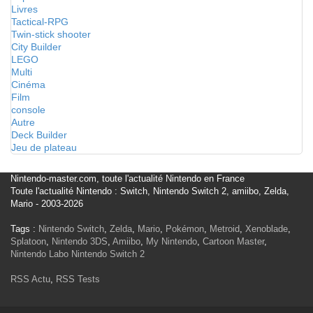
Livres
Tactical-RPG
Twin-stick shooter
City Builder
LEGO
Multi
Cinéma
Film
console
Autre
Deck Builder
Jeu de plateau
Nintendo-master.com, toute l'actualité Nintendo en France
Toute l'actualité Nintendo : Switch, Nintendo Switch 2, amiibo, Zelda,
Mario - 2003-2026
Tags :
Nintendo Switch
,
Zelda
,
Mario
,
Pokémon
,
Metroid
,
Xenoblade
,
Splatoon
,
Nintendo 3DS
,
Amiibo
,
My Nintendo
,
Cartoon Master
,
Nintendo Labo
Nintendo Switch 2
RSS Actu
,
RSS Tests