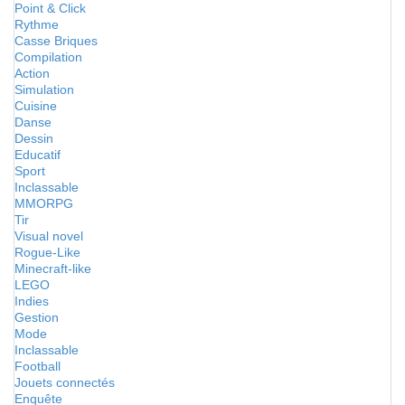
Point & Click
Rythme
Casse Briques
Compilation
Action
Simulation
Cuisine
Danse
Dessin
Educatif
Sport
Inclassable
MMORPG
Tir
Visual novel
Rogue-Like
Minecraft-like
LEGO
Indies
Gestion
Mode
Inclassable
Football
Jouets connectés
Enquête