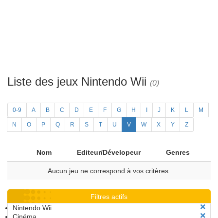
Liste des jeux Nintendo Wii
(0)
0-9
A
B
C
D
E
F
G
H
I
J
K
L
M
N
O
P
Q
R
S
T
U
V
W
X
Y
Z
Nom
Editeur/Dévelopeur
Genres
Aucun jeu ne correspond à vos critères.
Filtres actifs
Nintendo Wii
Cinéma