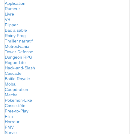
Application
Rumeur
Livre
VR
Flipper
Bac à sable
Rainy Frog
Thriller narratif
Metroidvania
Tower Defense
Dungeon RPG
Rogue-Lite
Hack-and-Slash
Cascade
Battle Royale
Moba
Coopération
Mecha
Pokémon-Like
Casse-tête
Free-to-Play
Film
Horreur
FMV
Survie