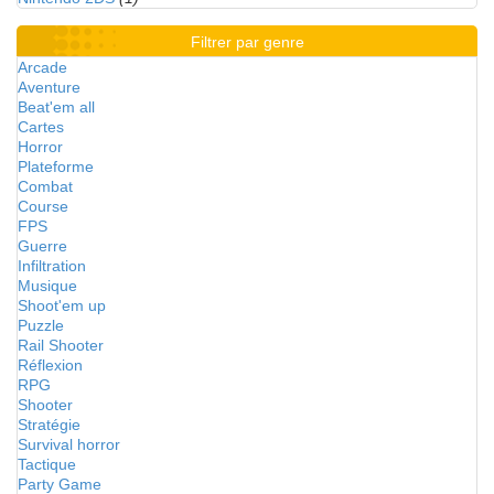
Filtrer par genre
Arcade
Aventure
Beat'em all
Cartes
Horror
Plateforme
Combat
Course
FPS
Guerre
Infiltration
Musique
Shoot'em up
Puzzle
Rail Shooter
Réflexion
RPG
Shooter
Stratégie
Survival horror
Tactique
Party Game