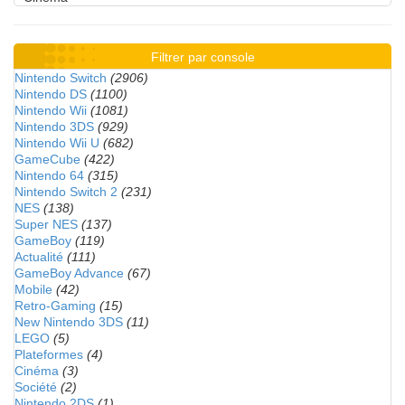
Filtrer par console
Nintendo Switch
(2906)
Nintendo DS
(1100)
Nintendo Wii
(1081)
Nintendo 3DS
(929)
Nintendo Wii U
(682)
GameCube
(422)
Nintendo 64
(315)
Nintendo Switch 2
(231)
NES
(138)
Super NES
(137)
GameBoy
(119)
Actualité
(111)
GameBoy Advance
(67)
Mobile
(42)
Retro-Gaming
(15)
New Nintendo 3DS
(11)
LEGO
(5)
Plateformes
(4)
Cinéma
(3)
Société
(2)
Nintendo 2DS
(1)