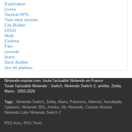
Exploration
Livres
Tactical-RPG
Twin-stick shooter
City Builder
LEGO
Multi
Cinéma
Film
console
Autre
Deck Builder
Jeu de plateau
Nintendo-master.com, toute l'actualité Nintendo en France
Toute l'actualité Nintendo : Switch, Nintendo Switch 2, amiibo, Zelda,
Mario - 2003-2026
Tags :
Nintendo Switch
,
Zelda
,
Mario
,
Pokémon
,
Metroid
,
Xenoblade
,
Splatoon
,
Nintendo 3DS
,
Amiibo
,
My Nintendo
,
Cartoon Master
,
Nintendo Labo
Nintendo Switch 2
RSS Actu
,
RSS Tests