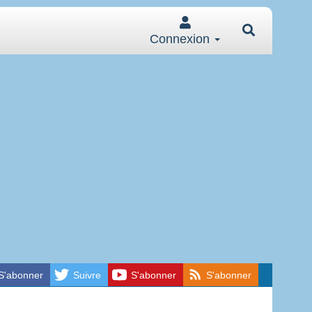
Connexion
S'abonner
Suivre
S'abonner
S'abonner