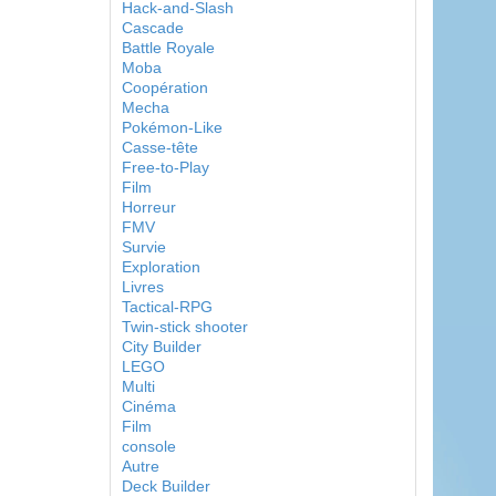
Hack-and-Slash
Cascade
Battle Royale
Moba
Coopération
Mecha
Pokémon-Like
Casse-tête
Free-to-Play
Film
Horreur
FMV
Survie
Exploration
Livres
Tactical-RPG
Twin-stick shooter
City Builder
LEGO
Multi
Cinéma
Film
console
Autre
Deck Builder