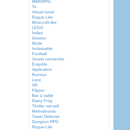
MMORPG
Tir
Visual novel
Rogue-Like
Minecraft-like
LEGO
Indies
Gestion
Mode
Inclassable
Football
Jouets connectés
Enquête
Application
Rumeur
Livre
VR
Flipper
Bac à sable
Rainy Frog
Thriller narratif
Metroidvania
Tower Defense
Dungeon RPG
Rogue-Lite