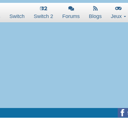
s
Switch
Switch 2
Forums
Blogs
Jeux