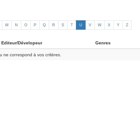
M
N
O
P
Q
R
S
T
U
V
W
X
Y
Z
Editeur/Dévelopeur
Genres
u ne correspond à vos critères.