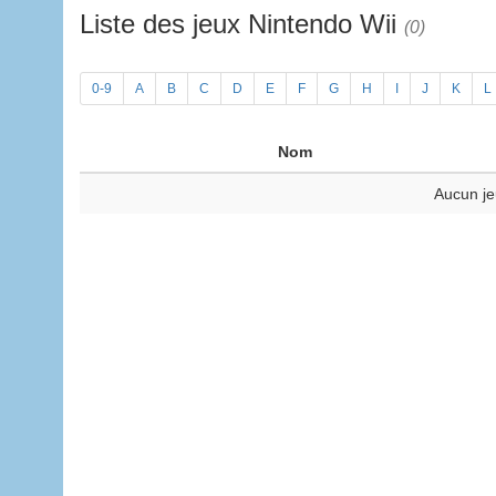
Liste des jeux Nintendo Wii
(0)
0-9
A
B
C
D
E
F
G
H
I
J
K
L
Nom
Aucun je