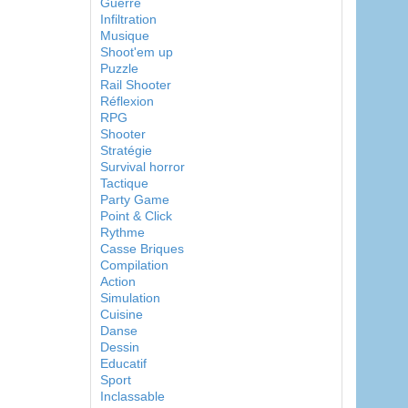
Guerre
Infiltration
Musique
Shoot'em up
Puzzle
Rail Shooter
Réflexion
RPG
Shooter
Stratégie
Survival horror
Tactique
Party Game
Point & Click
Rythme
Casse Briques
Compilation
Action
Simulation
Cuisine
Danse
Dessin
Educatif
Sport
Inclassable