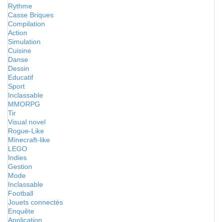
Rythme
Casse Briques
Compilation
Action
Simulation
Cuisine
Danse
Dessin
Educatif
Sport
Inclassable
MMORPG
Tir
Visual novel
Rogue-Like
Minecraft-like
LEGO
Indies
Gestion
Mode
Inclassable
Football
Jouets connectés
Enquête
Application