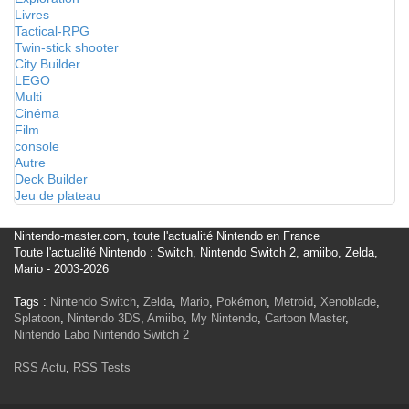
Livres
Tactical-RPG
Twin-stick shooter
City Builder
LEGO
Multi
Cinéma
Film
console
Autre
Deck Builder
Jeu de plateau
Nintendo-master.com, toute l'actualité Nintendo en France
Toute l'actualité Nintendo : Switch, Nintendo Switch 2, amiibo, Zelda,
Mario - 2003-2026
Tags :
Nintendo Switch
,
Zelda
,
Mario
,
Pokémon
,
Metroid
,
Xenoblade
,
Splatoon
,
Nintendo 3DS
,
Amiibo
,
My Nintendo
,
Cartoon Master
,
Nintendo Labo
Nintendo Switch 2
RSS Actu
,
RSS Tests