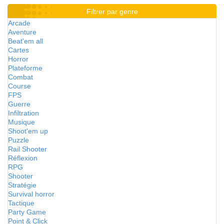
Filtrer par genre
Arcade
Aventure
Beat'em all
Cartes
Horror
Plateforme
Combat
Course
FPS
Guerre
Infiltration
Musique
Shoot'em up
Puzzle
Rail Shooter
Réflexion
RPG
Shooter
Stratégie
Survival horror
Tactique
Party Game
Point & Click