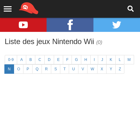
Liste des jeux Nintendo Wii
(0)
0-9
A
B
C
D
E
F
G
H
I
J
K
L
M
N
O
P
Q
R
S
T
U
V
W
X
Y
Z