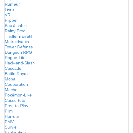
Rumeur
Livre
VR
Flipper
Bac à sable
Rainy Frog
Thriller narratif
Metroidvania
Tower Defense
Dungeon RPG
Rogue-Lite
Hack-and-Slash
Cascade
Battle Royale
Moba
Coopération
Mecha
Pokémon-Like
Casse-tête
Free-to-Play
Film
Horreur
FMV
Survie
Exploration